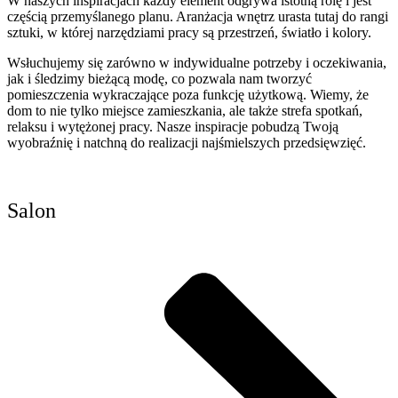
W naszych inspiracjach każdy element odgrywa istotną rolę i jest
częścią przemyślanego planu. Aranżacja wnętrz urasta tutaj do rangi
sztuki, w której narzędziami pracy są przestrzeń, światło i kolory.
Wsłuchujemy się zarówno w indywidualne potrzeby i oczekiwania,
jak i śledzimy bieżącą modę, co pozwala nam tworzyć
pomieszczenia wykraczające poza funkcję użytkową. Wiemy, że
dom to nie tylko miejsce zamieszkania, ale także strefa spotkań,
relaksu i wytężonej pracy. Nasze inspiracje pobudzą Twoją
wyobraźnię i natchną do realizacji najśmielszych przedsięwzięć.
Salon