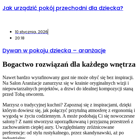
Jak urządzić pokój przechodni dla dziecka?
10 stycznia, 2026
20:18
Dywan w pokoju dziecka – aranżacje
Bogactwo rozwiązań dla każdego wnętrza
Nawet bardzo wyrafinowany gust nie może obyć się bez inspiracji.
Na Salon Aranżacje zanurzysz się w krainie oryginalnych wizji i
niepowtarzalnych projektów, a drzwi do idealnej kompozycji staną
przed Tobą otworem.
Marzysz o tradycyjnej kuchni? Zapoznaj się z inspiracjami, dzięki
którym dowiesz się, jak połączyć przytulną atmosferę z ergonomią i
wygodą w życiu codziennym. A może podobają Ci się nowoczesne
salony? Z nami stworzysz uporządkowaną i przyjazną przestrzeń z
zachowaniem ciepłej aury. Uwzględniamy zróżnicowane
preferencje: od stylu rustykalnego, przez skandynawski, aż po
industrialny.