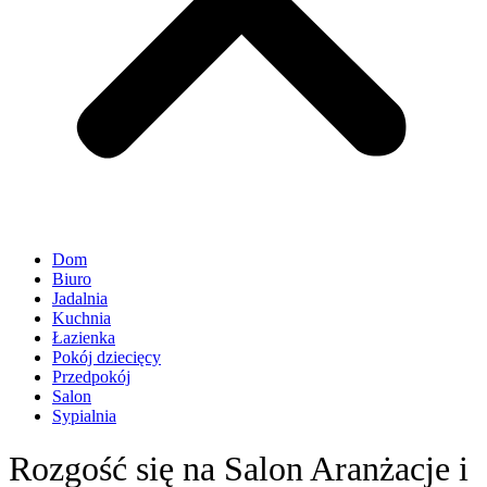
Dom
Biuro
Jadalnia
Kuchnia
Łazienka
Pokój dziecięcy
Przedpokój
Salon
Sypialnia
Rozgość się na Salon Aranżacje i