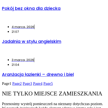
Pokój bez okna dla dziecka
4 marca, 2026
21:07
Jadalnia w stylu angielskim
3 marca, 2026
21:04
Aranżacja łazienki – drewno i biel
Page
1
Page
2
Page
3
Page
4
Page
5
NIE TYLKO MIEJSCE ZAMIESZKANIA
Przenosimy wystrój pomieszczeń na nieznany dotychczas poziom.