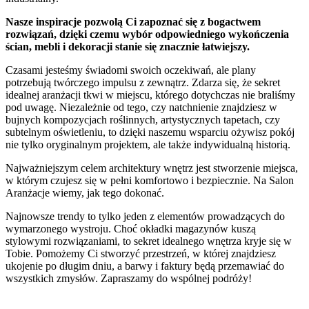
Nasze inspiracje pozwolą Ci zapoznać się z bogactwem
rozwiązań, dzięki czemu wybór odpowiedniego wykończenia
ścian, mebli i dekoracji stanie się znacznie łatwiejszy.
Czasami jesteśmy świadomi swoich oczekiwań, ale plany
potrzebują twórczego impulsu z zewnątrz. Zdarza się, że sekret
idealnej aranżacji tkwi w miejscu, którego dotychczas nie braliśmy
pod uwagę. Niezależnie od tego, czy natchnienie znajdziesz w
bujnych kompozycjach roślinnych, artystycznych tapetach, czy
subtelnym oświetleniu, to dzięki naszemu wsparciu ożywisz pokój
nie tylko oryginalnym projektem, ale także indywidualną historią.
Najważniejszym celem architektury wnętrz jest stworzenie miejsca,
w którym czujesz się w pełni komfortowo i bezpiecznie. Na Salon
Aranżacje wiemy, jak tego dokonać.
Najnowsze trendy to tylko jeden z elementów prowadzących do
wymarzonego wystroju. Choć okładki magazynów kuszą
stylowymi rozwiązaniami, to sekret idealnego wnętrza kryje się w
Tobie. Pomożemy Ci stworzyć przestrzeń, w której znajdziesz
ukojenie po długim dniu, a barwy i faktury będą przemawiać do
wszystkich zmysłów. Zapraszamy do wspólnej podróży!