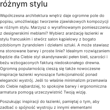
różnym stylu
Współczesna architektura wnętrz daje ogromne pole do
popisu, umożliwiając tworzenie zjawiskowych kompozycji
w różnym stylu. Marzysz o wyrafinowanym pomieszczeniu
z designerskimi meblami? Wybierz aranżację łazienki w
stylu francuskim i stwórz salon kąpielowy z bogato
zdobionym żyrandolem i dziełami sztuki. A może stawiasz
na stonowane barwy i proste linie? Idealnym rozwiązaniem
będzie dla Ciebie styl skandynawski pełen bieli, szarości i
beżu wzbogaconych fakturą niedoskonałego drewna.
Ogromną popularnością cieszą się także nowoczesne
inspiracje łazienki wynoszące funkcjonalność ponad
elegancki wystrój. Jeśli to właśnie minimalizm przemawia
do Ciebie najbardziej, to spokojne barwy i ergonomiczna
armatura pomogą urzeczywistnić Twoją wizję.
Poszukując inspiracji do łazienki, pamiętaj o tym, aby
zadbać o spójność wystroju z innymi elementami