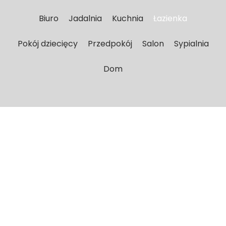
Biuro
Jadalnia
Kuchnia
Łazienka
Pokój dziecięcy
Przedpokój
Salon
Sypialnia
Dom