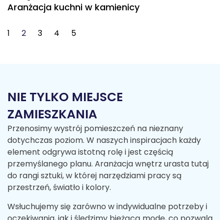
Aranżacja kuchni w kamienicy
1
2
3
4
5
NIE TYLKO MIEJSCE
ZAMIESZKANIA
Przenosimy wystrój pomieszczeń na nieznany
dotychczas poziom. W naszych inspiracjach każdy
element odgrywa istotną rolę i jest częścią
przemyślanego planu. Aranżacja wnętrz urasta tutaj
do rangi sztuki, w której narzędziami pracy są
przestrzeń, światło i kolory.
Wsłuchujemy się zarówno w indywidualne potrzeby i
oczekiwania, jak i śledzimy bieżącą modę, co pozwala