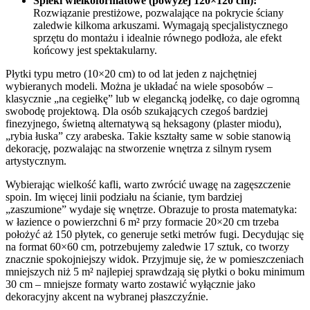
Spieki wielkoformatowe (powyżej 120×120 cm):
Rozwiązanie prestiżowe, pozwalające na pokrycie ściany
zaledwie kilkoma arkuszami. Wymagają specjalistycznego
sprzętu do montażu i idealnie równego podłoża, ale efekt
końcowy jest spektakularny.
Płytki typu metro (10×20 cm) to od lat jeden z najchętniej
wybieranych modeli. Można je układać na wiele sposobów –
klasycznie „na cegiełkę” lub w elegancką jodełkę, co daje ogromną
swobodę projektową. Dla osób szukających czegoś bardziej
finezyjnego, świetną alternatywą są heksagony (plaster miodu),
„rybia łuska” czy arabeska. Takie kształty same w sobie stanowią
dekorację, pozwalając na stworzenie wnętrza z silnym rysem
artystycznym.
Wybierając wielkość kafli, warto zwrócić uwagę na zagęszczenie
spoin. Im więcej linii podziału na ścianie, tym bardziej
„zaszumione” wydaje się wnętrze. Obrazuje to prosta matematyka:
w łazience o powierzchni 6 m² przy formacie 20×20 cm trzeba
położyć aż 150 płytek, co generuje setki metrów fugi. Decydując się
na format 60×60 cm, potrzebujemy zaledwie 17 sztuk, co tworzy
znacznie spokojniejszy widok. Przyjmuje się, że w pomieszczeniach
mniejszych niż 5 m² najlepiej sprawdzają się płytki o boku minimum
30 cm – mniejsze formaty warto zostawić wyłącznie jako
dekoracyjny akcent na wybranej płaszczyźnie.