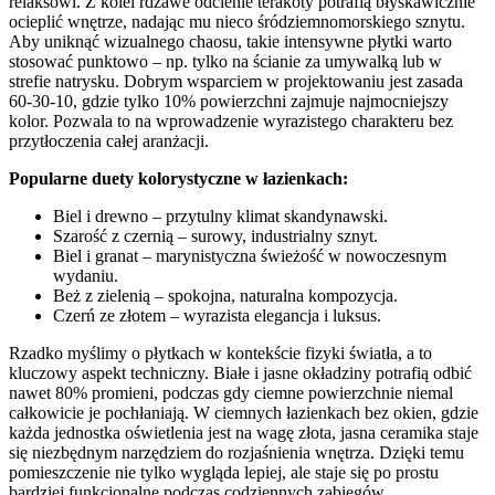
relaksowi. Z kolei rdzawe odcienie terakoty potrafią błyskawicznie
ocieplić wnętrze, nadając mu nieco śródziemnomorskiego sznytu.
Aby uniknąć wizualnego chaosu, takie intensywne płytki warto
stosować punktowo – np. tylko na ścianie za umywalką lub w
strefie natrysku. Dobrym wsparciem w projektowaniu jest zasada
60-30-10, gdzie tylko 10% powierzchni zajmuje najmocniejszy
kolor. Pozwala to na wprowadzenie wyrazistego charakteru bez
przytłoczenia całej aranżacji.
Popularne duety kolorystyczne w łazienkach:
Biel i drewno – przytulny klimat skandynawski.
Szarość z czernią – surowy, industrialny sznyt.
Biel i granat – marynistyczna świeżość w nowoczesnym
wydaniu.
Beż z zielenią – spokojna, naturalna kompozycja.
Czerń ze złotem – wyrazista elegancja i luksus.
Rzadko myślimy o płytkach w kontekście fizyki światła, a to
kluczowy aspekt techniczny. Białe i jasne okładziny potrafią odbić
nawet 80% promieni, podczas gdy ciemne powierzchnie niemal
całkowicie je pochłaniają. W ciemnych łazienkach bez okien, gdzie
każda jednostka oświetlenia jest na wagę złota, jasna ceramika staje
się niezbędnym narzędziem do rozjaśnienia wnętrza. Dzięki temu
pomieszczenie nie tylko wygląda lepiej, ale staje się po prostu
bardziej funkcjonalne podczas codziennych zabiegów