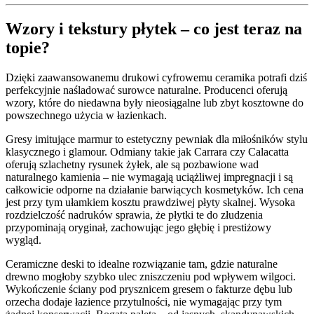
Wzory i tekstury płytek – co jest teraz na
topie?
Dzięki zaawansowanemu drukowi cyfrowemu ceramika potrafi dziś
perfekcyjnie naśladować surowce naturalne. Producenci oferują
wzory, które do niedawna były nieosiągalne lub zbyt kosztowne do
powszechnego użycia w łazienkach.
Gresy imitujące marmur to estetyczny pewniak dla miłośników stylu
klasycznego i glamour. Odmiany takie jak Carrara czy Calacatta
oferują szlachetny rysunek żyłek, ale są pozbawione wad
naturalnego kamienia – nie wymagają uciążliwej impregnacji i są
całkowicie odporne na działanie barwiących kosmetyków. Ich cena
jest przy tym ułamkiem kosztu prawdziwej płyty skalnej. Wysoka
rozdzielczość nadruków sprawia, że płytki te do złudzenia
przypominają oryginał, zachowując jego głębię i prestiżowy
wygląd.
Ceramiczne deski to idealne rozwiązanie tam, gdzie naturalne
drewno mogłoby szybko ulec zniszczeniu pod wpływem wilgoci.
Wykończenie ściany pod prysznicem gresem o fakturze dębu lub
orzecha dodaje łazience przytulności, nie wymagając przy tym