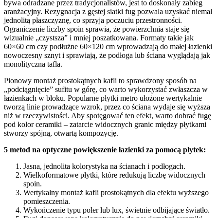
bywa odradzane przez tradycjonalistów, jest to doskonały zabieg
aranżacyjny. Rezygnacja z gęstej siatki fug pozwala uzyskać niemal
jednolitą płaszczyznę, co sprzyja poczuciu przestronności.
Ograniczenie liczby spoin sprawia, że powierzchnia staje się
wizualnie „czystsza” i mniej poszatkowana. Formaty takie jak
60×60 cm czy podłużne 60×120 cm wprowadzają do małej łazienki
nowoczesny sznyt i sprawiają, że podłoga lub ściana wyglądają jak
monolityczna tafla.
Pionowy montaż prostokątnych kafli to sprawdzony sposób na
„podciągnięcie” sufitu w górę, co warto wykorzystać zwłaszcza w
łazienkach w bloku. Popularne płytki metro ułożone wertykalnie
tworzą linie prowadzące wzrok, przez co ściana wydaje się wyższa
niż w rzeczywistości. Aby spotęgować ten efekt, warto dobrać fugę
pod kolor ceramiki – zatarcie widocznych granic między płytkami
stworzy spójną, otwartą kompozycję.
5 metod na optyczne powiększenie łazienki za pomocą płytek:
Jasna, jednolita kolorystyka na ścianach i podłogach.
Wielkoformatowe płytki, które redukują liczbę widocznych
spoin.
Wertykalny montaż kafli prostokątnych dla efektu wyższego
pomieszczenia.
Wykończenie typu poler lub lux, świetnie odbijające światło.