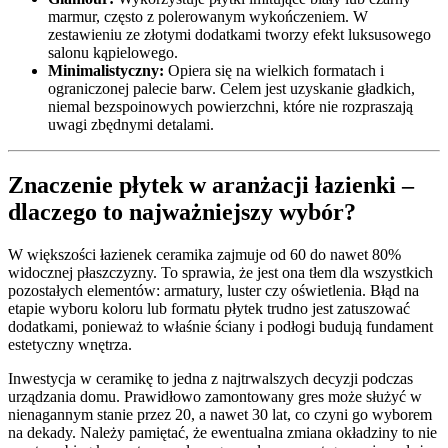
marmur, często z polerowanym wykończeniem. W
zestawieniu ze złotymi dodatkami tworzy efekt luksusowego
salonu kąpielowego.
Minimalistyczny:
Opiera się na wielkich formatach i
ograniczonej palecie barw. Celem jest uzyskanie gładkich,
niemal bezspoinowych powierzchni, które nie rozpraszają
uwagi zbędnymi detalami.
Znaczenie płytek w aranżacji łazienki –
dlaczego to najważniejszy wybór?
W większości łazienek ceramika zajmuje od 60 do nawet 80%
widocznej płaszczyzny. To sprawia, że jest ona tłem dla wszystkich
pozostałych elementów: armatury, luster czy oświetlenia. Błąd na
etapie wyboru koloru lub formatu płytek trudno jest zatuszować
dodatkami, ponieważ to właśnie ściany i podłogi budują fundament
estetyczny wnętrza.
Inwestycja w ceramikę to jedna z najtrwalszych decyzji podczas
urządzania domu. Prawidłowo zamontowany gres może służyć w
nienagannym stanie przez 20, a nawet 30 lat, co czyni go wyborem
na dekady. Należy pamiętać, że ewentualna zmiana okładziny to nie