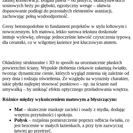
żadnej konserwacji. Bogata paleta – od jasnych, skandynawskich
sosnowych beży po głęboki, egzotyczny wenge – ułatwia
dopasowanie podłogi do pozostałych elementów aranżacji,
zachowując pełną wodoodporność.
Gresy betonopodobne to fundament projektów w stylu loftowym i
nowoczesnym. Ich matowa, lekko surowa tekstura doskonale
imituje wylewkę, oferując jednocześnie łatwość czyszczenia typową
dla ceramiki, co w wilgotnej łazience jest kluczowym atutem.
Okładziny strukturalne i 3D to sposób na urozmaicenie płaskich
powierzchni ściany. Wypukłe żłobienia ciekawie załamują światło,
tworząc dynamiczne cienie, których wygląd zmienia się zależnie od
pory dnia i rodzaju oświetlenia. Ze względu na wyrazisty charakter,
takie płytki najlepiej stosować punktowo – np. na ścianie nad
umywalką – by uniknąć efektu optycznego przeładowania wnętrza.
Różnice między wykończeniem matowym a błyszczącym:
Mat
– skutecznie maskuje zacieki i osady z mydła, dodając
wnętrzu przytulności i spokoju.
Połysk
– rozjaśnia pomieszczenie poprzez odbicia światła, co
jest bezcenne w małych łazienkach, a przy tym zazwyczaj
łatwiej go przetrzeć.