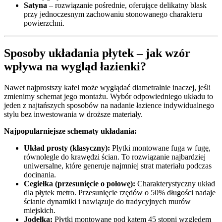
Satyna
– rozwiązanie pośrednie, oferujące delikatny blask
przy jednoczesnym zachowaniu stonowanego charakteru
powierzchni.
Sposoby układania płytek – jak wzór
wpływa na wygląd łazienki?
Nawet najprostszy kafel może wyglądać diametralnie inaczej, jeśli
zmienimy schemat jego montażu. Wybór odpowiedniego układu to
jeden z najtańszych sposobów na nadanie łazience indywidualnego
stylu bez inwestowania w droższe materiały.
Najpopularniejsze schematy układania:
Układ prosty (klasyczny):
Płytki montowane fuga w fugę,
równolegle do krawędzi ścian. To rozwiązanie najbardziej
uniwersalne, które generuje najmniej strat materiału podczas
docinania.
Cegiełka (przesunięcie o połowę):
Charakterystyczny układ
dla płytek metro. Przesunięcie rzędów o 50% długości nadaje
ścianie dynamiki i nawiązuje do tradycyjnych murów
miejskich.
Jodełka:
Płytki montowane pod kątem 45 stopni względem