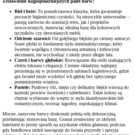
Zestawienie najpopularniejszych palet barw:
Biel i beże:
To ponadczasowa klasyka, która gwarantuje
poczucie higienicznej czystości. Są niezwykle uniwersalne –
pasują zarówno do aranżacji retro, jak i projektów
nowoczesnych, stanowiąc idealną bazę dla kolorowych
ręczników czy drewnianych mebli.
Odcienie szarości:
Od gołębiego błękitu po ciemny antracyt.
Szare płytki to fundament stylu minimalistycznego, który
świetnie współgra z chromowaną armaturą i loftowymi
akcentami, nie wychodząc z mody przez długie lata.
Czerń i barwy głębokie:
Rozwiązanie dla osób szukających
efektu luksusu i elegancji. Ciemne okładziny najlepiej
prezentują się w przestronnych salonach kąpielowych, gdzie
gra świateł może wydobyć ich głębię bez optycznego
pomniejszenia wnętrza.
Pastele:
Pudrowy róż, mięta czy delikatny błękit wnoszą do
łazienki powiew świeżości i subtelności. Takie kolory są
chętnie wybierane do wnętrz w stylu skandynawskim lub
romantycznym, tworząc łagodny, uspokajający klimat.
Mocne, nasycone barwy doskonale pełnią rolę dekoracyjną,
przełamując stonowaną bazę. Granat zestawiony ze złotymi
bateriami to prosty sposób na uzyskanie efektu glamour, podczas
gdy butelkowa zieleń nawiązuje do świata przyrody i sprzyja