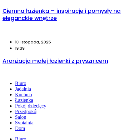
Ciemna łazienka – inspiracje i pomysły na
eleganckie wnętrze
10 listopada, 2025
19:39
Aranżacja małej łazienki z prysznicem
Biuro
Jadalnia
Kuchnia
Łazienka
Pokój dziecięcy
Przedpokój
Salon
Sypialnia
Dom
Biuro