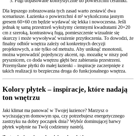
Fugi dopasowane kolorystycznie do powierzchni ceramiki.
Dla lepszego zobrazowania tych zasad warto zestawić dwa
scenariusze. Łazienka o powierzchni 4 m² wykończona jasnym
gresem 60×60 cm będzie wydawać się lekka i nowoczesna. Jeśli
jednak tę samą przestrzeń wyłożymy ciemnymi kwadratami 20×20
cm z szeroką, kontrastową fugą, pomieszczenie wizualnie się
skurczy i może wywoływać wrażenie przytłoczenia. To dowodzi, że
finalny odbiór wnętrza zależy od konkretnych decyzji
projektowych, a nie tylko od metrażu. Aby uniknąć monotonii,
można wprowadzić pojedynczy akcent, np. mozaikę w niszy pod
prysznicem, co doda wnętrzu głębi bez zabierania przestrzeni.
Przemyślane płytki do małej łazienki – inspiracje zaczerpnięte z
takich realizacji to bezpieczna droga do funkcjonalnego wnętrza.
Kolory płytek – inspiracje, które nadają
ton wnętrzu
Jaki klimat ma panować w Twojej łazience? Marzysz o
wyciszającym domowym spa, czy potrzebujesz energetycznego
zastrzyku na dobry początek dnia? Wybór dominującej barwy
płytek wpłynie na Twój codzienny nastrój.