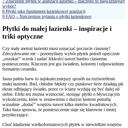
7
Znaczenie płytek w aranżacji łazienki – dlaczego to najważniejszy
wybór?
8
Płytki jako fundament łazienkowej aranżacji
9
FAQ – Najczęstsze pytania o płytki łazienkowe
Płytki do małej łazienki – inspiracje i
triki optyczne
Czy mały metraż łazienki musi oznaczać poczucie ciasnotę?
Zdecydowanie nie – przemyślany wybór płytek potrafi optycznie
„oszukać” wzrok i nadać lekkości nawet bardzo ciasnemu
pomieszczeniu. Kluczem jest gra światłem, kolorem i odpowiednim
formatem ceramiki.
Jasna paleta barw to najskuteczniejszy sposób na rozświetlenie
małej łazienki. Biel, chłodne błękity czy piaskowe beże działają jak
ekran odbijający światło, przez co ściany wydają się być dalej od
siebie. Efekt ten można wzmocnić, stosując płytki o błyszczącym
wykończeniu, które w zestawieniu z dużym lustrem potrafią
wizualnie „dodać” wnętrzu nawet kilka metrów kwadratowych.
Taka baza sprawia, że pomieszczenie staje się klarowne i mniej
przytłaczające.
Choć kładzenie wielkoformatowych płytek w niewielkim wnętrzu