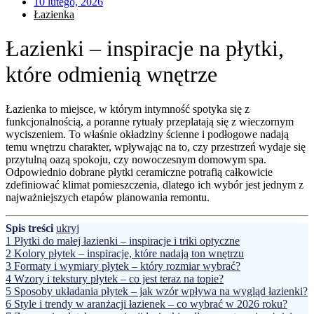
10 lutego, 2026
Łazienka
Łazienki – inspiracje na płytki,
które odmienią wnętrze
Łazienka to miejsce, w którym intymność spotyka się z
funkcjonalnością, a poranne rytuały przeplatają się z wieczornym
wyciszeniem. To właśnie okładziny ścienne i podłogowe nadają
temu wnętrzu charakter, wpływając na to, czy przestrzeń wydaje się
przytulną oazą spokoju, czy nowoczesnym domowym spa.
Odpowiednio dobrane płytki ceramiczne potrafią całkowicie
zdefiniować klimat pomieszczenia, dlatego ich wybór jest jednym z
najważniejszych etapów planowania remontu.
Spis treści
ukryj
1
Płytki do małej łazienki – inspiracje i triki optyczne
2
Kolory płytek – inspiracje, które nadają ton wnętrzu
3
Formaty i wymiary płytek – który rozmiar wybrać?
4
Wzory i tekstury płytek – co jest teraz na topie?
5
Sposoby układania płytek – jak wzór wpływa na wygląd łazienki?
6
Style i trendy w aranżacji łazienek – co wybrać w 2026 roku?