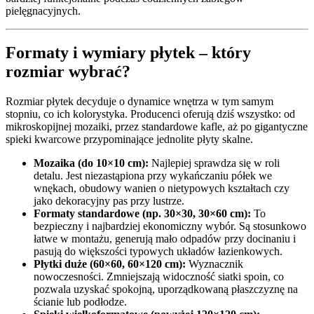
pielęgnacyjnych.
Formaty i wymiary płytek – który
rozmiar wybrać?
Rozmiar płytek decyduje o dynamice wnętrza w tym samym
stopniu, co ich kolorystyka. Producenci oferują dziś wszystko: od
mikroskopijnej mozaiki, przez standardowe kafle, aż po gigantyczne
spieki kwarcowe przypominające jednolite płyty skalne.
Mozaika (do 10×10 cm):
Najlepiej sprawdza się w roli
detalu. Jest niezastąpiona przy wykańczaniu półek we
wnękach, obudowy wanien o nietypowych kształtach czy
jako dekoracyjny pas przy lustrze.
Formaty standardowe (np. 30×30, 30×60 cm):
To
bezpieczny i najbardziej ekonomiczny wybór. Są stosunkowo
łatwe w montażu, generują mało odpadów przy docinaniu i
pasują do większości typowych układów łazienkowych.
Płytki duże (60×60, 60×120 cm):
Wyznacznik
nowoczesności. Zmniejszają widoczność siatki spoin, co
pozwala uzyskać spokojną, uporządkowaną płaszczyznę na
ścianie lub podłodze.