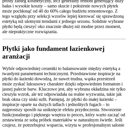
prosty zabieg kosmetyczny, lecz generalny remont generujący duży
hałas i wysokie koszty – samo skucie i położenie nowych płytek
może pochłonąć od 40 do 60% całego budżetu remontowego. Z
tego względu przy selekcji wzorów lepiej kierować się sprawdzoną
estetyką niż ulotnymi trendami z jednego sezonu. Solidnie wybrane
płytki będą cieszyć oko znacznie dłużej niż modne przez moment,
ale niepraktyczne rozwiązania.
Płytki jako fundament łazienkowej
aranżacji
Wybór odpowiedniej ceramiki to balansowanie między estetyką a
twardymi parametrami technicznymi. Przedstawione inspiracje na
płytki do łazienki dowodzą, że nawet trudna, wąska przestrzeń
może zyskać luksusowy charakter dzięki odpowiednim formatom i
jasnej palecie barw. Kluczowe jest, aby wybrana okładzina nie tylko
cieszyła wzrok, ale też odpowiadała na realne wyzwania, takie jak
brak okna czy niski sufit. Pamiętaj, że płytki do małej łazienki –
inspiracje oparte na dużych taflach i jednolitych fugach – to
najprostszy sposób na uniknięcie efektu przytłoczenia. Stworzenie
funkcjonalnego i pięknego wnętrza to proces, który warto zacząć od
zestawienia ze sobą próbek materiałów w naturalnym świetle. Jeśli
czujesz, że potrzebujesz wsparcia, wizyta w profesjonalnym salonie