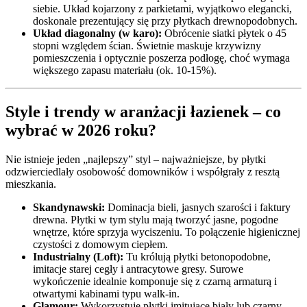
siebie. Układ kojarzony z parkietami, wyjątkowo elegancki,
doskonale prezentujący się przy płytkach drewnopodobnych.
Układ diagonalny (w karo):
Obrócenie siatki płytek o 45
stopni względem ścian. Świetnie maskuje krzywizny
pomieszczenia i optycznie poszerza podłogę, choć wymaga
większego zapasu materiału (ok. 10-15%).
Style i trendy w aranżacji łazienek – co
wybrać w 2026 roku?
Nie istnieje jeden „najlepszy” styl – najważniejsze, by płytki
odzwierciedlały osobowość domowników i współgrały z resztą
mieszkania.
Skandynawski:
Dominacja bieli, jasnych szarości i faktury
drewna. Płytki w tym stylu mają tworzyć jasne, pogodne
wnętrze, które sprzyja wyciszeniu. To połączenie higienicznej
czystości z domowym ciepłem.
Industrialny (Loft):
Tu królują płytki betonopodobne,
imitacje starej cegły i antracytowe gresy. Surowe
wykończenie idealnie komponuje się z czarną armaturą i
otwartymi kabinami typu walk-in.
Glamour:
Wykorzystuje płytki imitujące biały lub czarny