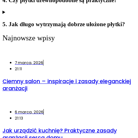
4. Czy płytki drewnopodobne są praktyczne?
5. Jak długo wytrzymają dobrze ułożone płytki?
Najnowsze wpisy
7 marca, 2026
21:11
Ciemny salon – inspiracje i zasady eleganckiej
aranżacji
6 marca, 2026
21:13
Jak urządzić kuchnię? Praktyczne zasady
aranżacji serca domu