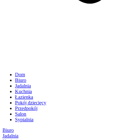
Dom
Biuro
Jadalnia
Kuchnia
Łazienka
Pokój dziecięcy
Przedpokój
Salon
Sypialnia
Biuro
Jadalnia