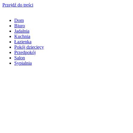
Przejdź do treści
Dom
Biuro
Jadalnia
Kuchnia
Łazienka
Pokój dziecięcy
Przedpokój
Salon
Sypialnia