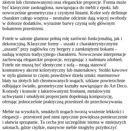
złotym lub chromowanym) oraz eleganckie proporcje. Forma może
być klasycznie zaokrąglona, nawiązująca do mebli z epoki, lub
nowocześnie geometryczna z czystymi liniami. Kolor sofy definiuje
charakter całego wnętrza – neutralne odcienie dają więcej swobody
w doborze dodatków, wyraziste barwy czynią sofę głównym
bohaterem przestrzeni.
Fotele w salonie glamour pełnią rolę zarówno funkcjonalną, jak i
dekoracyjną. Klasyczne formy – uszaki z charakterystycznymi
„uszami” przy zagłówku czy bergery z zamkniętymi bokami –
nadają wnętrzu tradycyjnego charakteru. Nowoczesne interpretacje
zachowują eleganckie proporcje, rezygnując z nadmiaru zdobień.
Fotele nie muszą być identyczne z sofą – mogą stanowić
kontrastowy akcent kolorystyczny lub materiałowy. Stoliki kawowe
w stylu glamour to często prawdziwe dzieła sztuki: marmurowe
blaty na złotych lub chromowanych nogach, szklane powierzchnie
odbijające światło, geometryczne kształty nawiązujące do Art Deco.
Komody i konsole z lakierowanymi frontami, metalowymi
uchwytami i smukłymi proporcjami dopełniają kompozycję,
oferując jednocześnie praktyczną przestrzeń do przechowywania.
Meble na wysokich, smukłych nogach tworzą wrażenie lekkości i
elegancji – przestrzeń pod nimi optycznie powiększa pomieszczenie
i ułatwia sprzątanie. Ta cecha jest szczególnie istotna w mniejszych
salonach, gdzie ciężkie, masywne meble mogłyby przytłoczyć