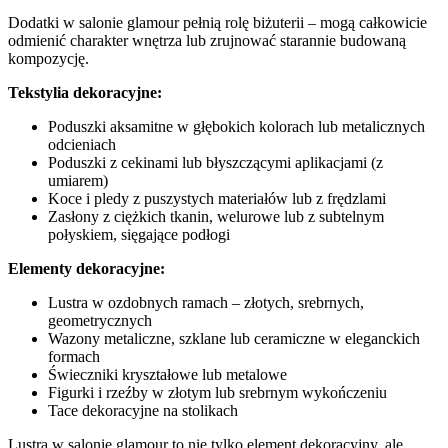
Dodatki w salonie glamour pełnią rolę biżuterii – mogą całkowicie
odmienić charakter wnętrza lub zrujnować starannie budowaną
kompozycję.
Tekstylia dekoracyjne:
Poduszki aksamitne w głębokich kolorach lub metalicznych
odcieniach
Poduszki z cekinami lub błyszczącymi aplikacjami (z
umiarem)
Koce i pledy z puszystych materiałów lub z frędzlami
Zasłony z ciężkich tkanin, welurowe lub z subtelnym
połyskiem, sięgające podłogi
Elementy dekoracyjne:
Lustra w ozdobnych ramach – złotych, srebrnych,
geometrycznych
Wazony metaliczne, szklane lub ceramiczne w eleganckich
formach
Świeczniki kryształowe lub metalowe
Figurki i rzeźby w złotym lub srebrnym wykończeniu
Tace dekoracyjne na stolikach
Lustra w salonie glamour to nie tylko element dekoracyjny, ale