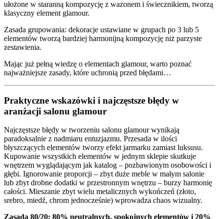
ułożone w staranną kompozycję z wazonem i świecznikiem, tworzą
klasyczny element glamour.
Zasada grupowania: dekoracje ustawiane w grupach po 3 lub 5
elementów tworzą bardziej harmonijną kompozycję niż parzyste
zestawienia.
Mając już pełną wiedzę o elementach glamour, warto poznać
najważniejsze zasady, które uchronią przed błędami…
Praktyczne wskazówki i najczęstsze błędy w
aranżacji salonu glamour
Najczęstsze błędy w tworzeniu salonu glamour wynikają
paradoksalnie z nadmiaru entuzjazmu. Przesada w ilości
błyszczących elementów tworzy efekt jarmarku zamiast luksusu.
Kupowanie wszystkich elementów w jednym sklepie skutkuje
wnętrzem wyglądającym jak katalog – pozbawionym osobowości i
głębi. Ignorowanie proporcji – zbyt duże meble w małym salonie
lub zbyt drobne dodatki w przestronnym wnętrzu – burzy harmonię
całości. Mieszanie zbyt wielu metalicznych wykończeń (złoto,
srebro, miedź, chrom jednocześnie) wprowadza chaos wizualny.
Zasada 80/20: 80% neutralnych, spokojnych elementów i 20%