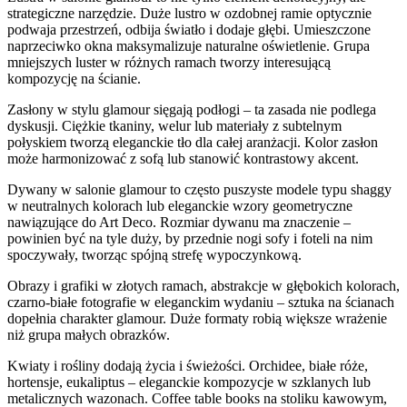
strategiczne narzędzie. Duże lustro w ozdobnej ramie optycznie
podwaja przestrzeń, odbija światło i dodaje głębi. Umieszczone
naprzeciwko okna maksymalizuje naturalne oświetlenie. Grupa
mniejszych luster w różnych ramach tworzy interesującą
kompozycję na ścianie.
Zasłony w stylu glamour sięgają podłogi – ta zasada nie podlega
dyskusji. Ciężkie tkaniny, welur lub materiały z subtelnym
połyskiem tworzą eleganckie tło dla całej aranżacji. Kolor zasłon
może harmonizować z sofą lub stanowić kontrastowy akcent.
Dywany w salonie glamour to często puszyste modele typu shaggy
w neutralnych kolorach lub eleganckie wzory geometryczne
nawiązujące do Art Deco. Rozmiar dywanu ma znaczenie –
powinien być na tyle duży, by przednie nogi sofy i foteli na nim
spoczywały, tworząc spójną strefę wypoczynkową.
Obrazy i grafiki w złotych ramach, abstrakcje w głębokich kolorach,
czarno-białe fotografie w eleganckim wydaniu – sztuka na ścianach
dopełnia charakter glamour. Duże formaty robią większe wrażenie
niż grupa małych obrazków.
Kwiaty i rośliny dodają życia i świeżości. Orchidee, białe róże,
hortensje, eukaliptus – eleganckie kompozycje w szklanych lub
metalicznych wazonach. Coffee table books na stoliku kawowym,