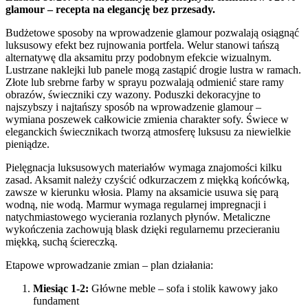
glamour – recepta na elegancję bez przesady.
Budżetowe sposoby na wprowadzenie glamour pozwalają osiągnąć
luksusowy efekt bez rujnowania portfela. Welur stanowi tańszą
alternatywę dla aksamitu przy podobnym efekcie wizualnym.
Lustrzane naklejki lub panele mogą zastąpić drogie lustra w ramach.
Złote lub srebrne farby w sprayu pozwalają odmienić stare ramy
obrazów, świeczniki czy wazony. Poduszki dekoracyjne to
najszybszy i najtańszy sposób na wprowadzenie glamour –
wymiana poszewek całkowicie zmienia charakter sofy. Świece w
eleganckich świecznikach tworzą atmosferę luksusu za niewielkie
pieniądze.
Pielęgnacja luksusowych materiałów wymaga znajomości kilku
zasad. Aksamit należy czyścić odkurzaczem z miękką końcówką,
zawsze w kierunku włosia. Plamy na aksamicie usuwa się parą
wodną, nie wodą. Marmur wymaga regularnej impregnacji i
natychmiastowego wycierania rozlanych płynów. Metaliczne
wykończenia zachowują blask dzięki regularnemu przecieraniu
miękką, suchą ściereczką.
Etapowe wprowadzanie zmian – plan działania:
Miesiąc 1-2:
Główne meble – sofa i stolik kawowy jako
fundament