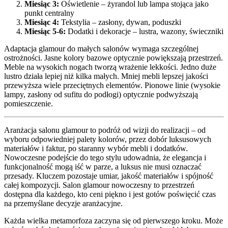
Miesiąc 3:
Oświetlenie – żyrandol lub lampa stojąca jako
punkt centralny
Miesiąc 4:
Tekstylia – zasłony, dywan, poduszki
Miesiąc 5-6:
Dodatki i dekoracje – lustra, wazony, świeczniki
Adaptacja glamour do małych salonów wymaga szczególnej
ostrożności. Jasne kolory bazowe optycznie powiększają przestrzeń.
Meble na wysokich nogach tworzą wrażenie lekkości. Jedno duże
lustro działa lepiej niż kilka małych. Mniej mebli lepszej jakości
przewyższa wiele przeciętnych elementów. Pionowe linie (wysokie
lampy, zasłony od sufitu do podłogi) optycznie podwyższają
pomieszczenie.
Aranżacja salonu glamour to podróż od wizji do realizacji – od
wyboru odpowiedniej palety kolorów, przez dobór luksusowych
materiałów i faktur, po staranny wybór mebli i dodatków.
Nowoczesne podejście do tego stylu udowadnia, że elegancja i
funkcjonalność mogą iść w parze, a luksus nie musi oznaczać
przesady. Kluczem pozostaje umiar, jakość materiałów i spójność
całej kompozycji. Salon glamour nowoczesny to przestrzeń
dostępna dla każdego, kto ceni piękno i jest gotów poświęcić czas
na przemyślane decyzje aranżacyjne.
Każda wielka metamorfoza zaczyna się od pierwszego kroku. Może