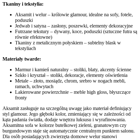
Tkaniny i tekstylia:
Aksamit i welur – królowie glamour, idealne na sofy, fotele,
poduszki
Jedwab i satyna – zasłony, poszewki, elementy dekoracyjne
Futrzane tekstury – dywany, koce, poduszki (sztuczne futra są
równie efektowne)
Tkaniny z metalicznym połyskiem – subtelny blask w
tekstyliach
Materiały twarde:
Marmur i kamień naturalny – stoliki, blaty, akcenty ścienne
Szkło i kryształ – stoliki, dekoracje, elementy oświetlenia
Metale – złoto, mosiądz, chrom, srebro w nogach mebli,
ramach, uchwytach
Lakierowane powierzchnie – meble high gloss, błyszczące
fronty
Aksamit zasługuje na szczególną uwagę jako materiał definiujący
styl glamour. Jego głęboki kolor, zmieniający się w zależności od
kąta padania światła, dodaje wnętrzu luksusu i wyrafinowania.
Aksamitna sofa w kolorze butelkowej zieleni, granatowym czy
burgundowym staje się automatycznie centralnym punktem salonu.
Dla osób posiadających zwierzęta domowe welur stanowi