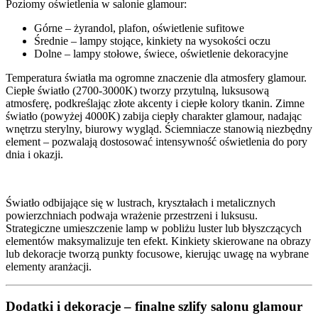
Poziomy oświetlenia w salonie glamour:
Górne – żyrandol, plafon, oświetlenie sufitowe
Średnie – lampy stojące, kinkiety na wysokości oczu
Dolne – lampy stołowe, świece, oświetlenie dekoracyjne
Temperatura światła ma ogromne znaczenie dla atmosfery glamour.
Ciepłe światło (2700-3000K) tworzy przytulną, luksusową
atmosferę, podkreślając złote akcenty i ciepłe kolory tkanin. Zimne
światło (powyżej 4000K) zabija ciepły charakter glamour, nadając
wnętrzu sterylny, biurowy wygląd. Ściemniacze stanowią niezbędny
element – pozwalają dostosować intensywność oświetlenia do pory
dnia i okazji.
Światło odbijające się w lustrach, kryształach i metalicznych
powierzchniach podwaja wrażenie przestrzeni i luksusu.
Strategiczne umieszczenie lamp w pobliżu luster lub błyszczących
elementów maksymalizuje ten efekt. Kinkiety skierowane na obrazy
lub dekoracje tworzą punkty focusowe, kierując uwagę na wybrane
elementy aranżacji.
Dodatki i dekoracje – finalne szlify salonu glamour