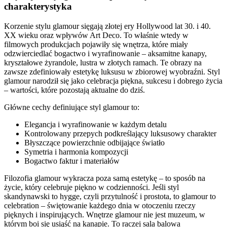
charakterystyka
Korzenie stylu glamour sięgają złotej ery Hollywood lat 30. i 40.
XX wieku oraz wpływów Art Deco. To właśnie wtedy w
filmowych produkcjach pojawiły się wnętrza, które miały
odzwierciedlać bogactwo i wyrafinowanie – aksamitne kanapy,
kryształowe żyrandole, lustra w złotych ramach. Te obrazy na
zawsze zdefiniowały estetykę luksusu w zbiorowej wyobraźni. Styl
glamour narodził się jako celebracja piękna, sukcesu i dobrego życia
– wartości, które pozostają aktualne do dziś.
Główne cechy definiujące styl glamour to:
Elegancja i wyrafinowanie w każdym detalu
Kontrolowany przepych podkreślający luksusowy charakter
Błyszczące powierzchnie odbijające światło
Symetria i harmonia kompozycji
Bogactwo faktur i materiałów
Filozofia glamour wykracza poza samą estetykę – to sposób na
życie, który celebruje piękno w codzienności. Jeśli styl
skandynawski to hygge, czyli przytulność i prostota, to glamour to
celebration – świętowanie każdego dnia w otoczeniu rzeczy
pięknych i inspirujących. Wnętrze glamour nie jest muzeum, w
którym boi się usiąść na kanapie. To raczej sala balowa