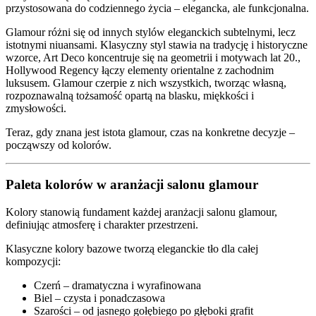
przystosowana do codziennego życia – elegancka, ale funkcjonalna.
Glamour różni się od innych stylów eleganckich subtelnymi, lecz
istotnymi niuansami. Klasyczny styl stawia na tradycję i historyczne
wzorce, Art Deco koncentruje się na geometrii i motywach lat 20.,
Hollywood Regency łączy elementy orientalne z zachodnim
luksusem. Glamour czerpie z nich wszystkich, tworząc własną,
rozpoznawalną tożsamość opartą na blasku, miękkości i
zmysłowości.
Teraz, gdy znana jest istota glamour, czas na konkretne decyzje –
począwszy od kolorów.
Paleta kolorów w aranżacji salonu glamour
Kolory stanowią fundament każdej aranżacji salonu glamour,
definiując atmosferę i charakter przestrzeni.
Klasyczne kolory bazowe tworzą eleganckie tło dla całej
kompozycji:
Czerń – dramatyczna i wyrafinowana
Biel – czysta i ponadczasowa
Szarości – od jasnego gołębiego po głęboki grafit