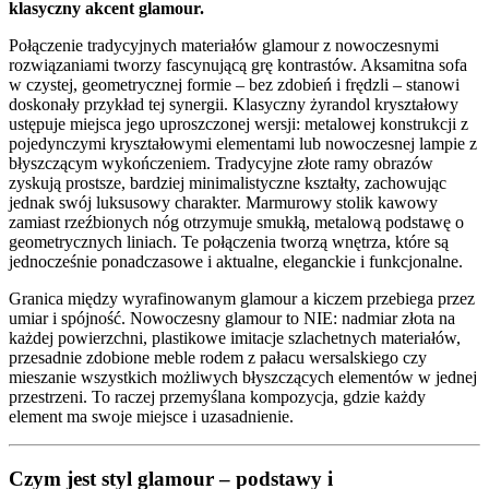
klasyczny akcent glamour.
Połączenie tradycyjnych materiałów glamour z nowoczesnymi
rozwiązaniami tworzy fascynującą grę kontrastów. Aksamitna sofa
w czystej, geometrycznej formie – bez zdobień i frędzli – stanowi
doskonały przykład tej synergii. Klasyczny żyrandol kryształowy
ustępuje miejsca jego uproszczonej wersji: metalowej konstrukcji z
pojedynczymi kryształowymi elementami lub nowoczesnej lampie z
błyszczącym wykończeniem. Tradycyjne złote ramy obrazów
zyskują prostsze, bardziej minimalistyczne kształty, zachowując
jednak swój luksusowy charakter. Marmurowy stolik kawowy
zamiast rzeźbionych nóg otrzymuje smukłą, metalową podstawę o
geometrycznych liniach. Te połączenia tworzą wnętrza, które są
jednocześnie ponadczasowe i aktualne, eleganckie i funkcjonalne.
Granica między wyrafinowanym glamour a kiczem przebiega przez
umiar i spójność. Nowoczesny glamour to NIE: nadmiar złota na
każdej powierzchni, plastikowe imitacje szlachetnych materiałów,
przesadnie zdobione meble rodem z pałacu wersalskiego czy
mieszanie wszystkich możliwych błyszczących elementów w jednej
przestrzeni. To raczej przemyślana kompozycja, gdzie każdy
element ma swoje miejsce i uzasadnienie.
Czym jest styl glamour – podstawy i