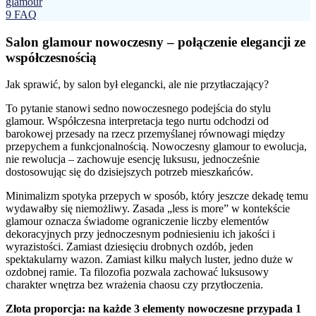
glamour
9
FAQ
Salon glamour nowoczesny – połączenie elegancji ze
współczesnością
Jak sprawić, by salon był elegancki, ale nie przytłaczający?
To pytanie stanowi sedno nowoczesnego podejścia do stylu
glamour. Współczesna interpretacja tego nurtu odchodzi od
barokowej przesady na rzecz przemyślanej równowagi między
przepychem a funkcjonalnością. Nowoczesny glamour to ewolucja,
nie rewolucja – zachowuje esencję luksusu, jednocześnie
dostosowując się do dzisiejszych potrzeb mieszkańców.
Minimalizm spotyka przepych w sposób, który jeszcze dekadę temu
wydawałby się niemożliwy. Zasada „less is more” w kontekście
glamour oznacza świadome ograniczenie liczby elementów
dekoracyjnych przy jednoczesnym podniesieniu ich jakości i
wyrazistości. Zamiast dziesięciu drobnych ozdób, jeden
spektakularny wazon. Zamiast kilku małych luster, jedno duże w
ozdobnej ramie. Ta filozofia pozwala zachować luksusowy
charakter wnętrza bez wrażenia chaosu czy przytłoczenia.
Złota proporcja: na każde 3 elementy nowoczesne przypada 1