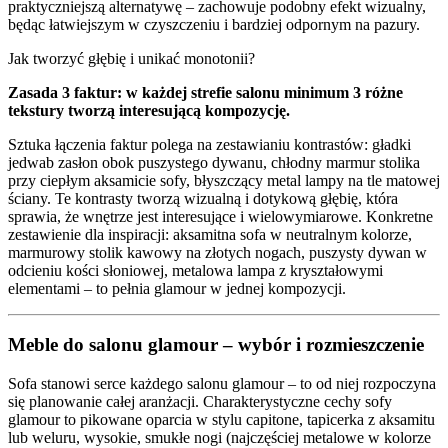
praktyczniejszą alternatywę – zachowuje podobny efekt wizualny,
będąc łatwiejszym w czyszczeniu i bardziej odpornym na pazury.
Jak tworzyć głębię i unikać monotonii?
Zasada 3 faktur: w każdej strefie salonu minimum 3 różne
tekstury tworzą interesującą kompozycję.
Sztuka łączenia faktur polega na zestawianiu kontrastów: gładki
jedwab zasłon obok puszystego dywanu, chłodny marmur stolika
przy ciepłym aksamicie sofy, błyszczący metal lampy na tle matowej
ściany. Te kontrasty tworzą wizualną i dotykową głębię, która
sprawia, że wnętrze jest interesujące i wielowymiarowe. Konkretne
zestawienie dla inspiracji: aksamitna sofa w neutralnym kolorze,
marmurowy stolik kawowy na złotych nogach, puszysty dywan w
odcieniu kości słoniowej, metalowa lampa z kryształowymi
elementami – to pełnia glamour w jednej kompozycji.
Meble do salonu glamour – wybór i rozmieszczenie
Sofa stanowi serce każdego salonu glamour – to od niej rozpoczyna
się planowanie całej aranżacji. Charakterystyczne cechy sofy
glamour to pikowane oparcia w stylu capitone, tapicerka z aksamitu
lub weluru, wysokie, smukłe nogi (najczęściej metalowe w kolorze