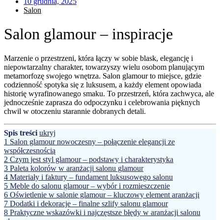
10 grudnia, 2025
Salon
Salon glamour – inspiracje
Marzenie o przestrzeni, która łączy w sobie blask, elegancję i
niepowtarzalny charakter, towarzyszy wielu osobom planującym
metamorfozę swojego wnętrza. Salon glamour to miejsce, gdzie
codzienność spotyka się z luksusem, a każdy element opowiada
historię wyrafinowanego smaku. To przestrzeń, która zachwyca, ale
jednocześnie zaprasza do odpoczynku i celebrowania pięknych
chwil w otoczeniu starannie dobranych detali.
Spis treści
ukryj
1
Salon glamour nowoczesny – połączenie elegancji ze
współczesnością
2
Czym jest styl glamour – podstawy i charakterystyka
3
Paleta kolorów w aranżacji salonu glamour
4
Materiały i faktury – fundament luksusowego salonu
5
Meble do salonu glamour – wybór i rozmieszczenie
6
Oświetlenie w salonie glamour – kluczowy element aranżacji
7
Dodatki i dekoracje – finalne szlify salonu glamour
8
Praktyczne wskazówki i najczęstsze błędy w aranżacji salonu