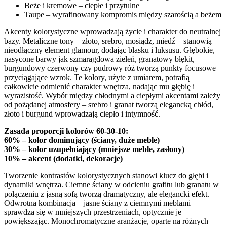
Beże i kremowe – ciepłe i przytulne
Taupe – wyrafinowany kompromis między szarością a beżem
Akcenty kolorystyczne wprowadzają życie i charakter do neutralnej
bazy. Metaliczne tony – złoto, srebro, mosiądz, miedź – stanowią
nieodłączny element glamour, dodając blasku i luksusu. Głębokie,
nasycone barwy jak szmaragdowa zieleń, granatowy błękit,
burgundowy czerwony czy pudrowy róż tworzą punkty focusowe
przyciągające wzrok. Te kolory, użyte z umiarem, potrafią
całkowicie odmienić charakter wnętrza, nadając mu głębię i
wyrazistość. Wybór między chłodnymi a ciepłymi akcentami zależy
od pożądanej atmosfery – srebro i granat tworzą elegancką chłód,
złoto i burgund wprowadzają ciepło i intymność.
Zasada proporcji kolorów 60-30-10:
60% – kolor dominujący (ściany, duże meble)
30% – kolor uzupełniający (mniejsze meble, zasłony)
10% – akcent (dodatki, dekoracje)
Tworzenie kontrastów kolorystycznych stanowi klucz do głębi i
dynamiki wnętrza. Ciemne ściany w odcieniu grafitu lub granatu w
połączeniu z jasną sofą tworzą dramatyczny, ale elegancki efekt.
Odwrotna kombinacja – jasne ściany z ciemnymi meblami –
sprawdza się w mniejszych przestrzeniach, optycznie je
powiększając. Monochromatyczne aranżacje, oparte na różnych