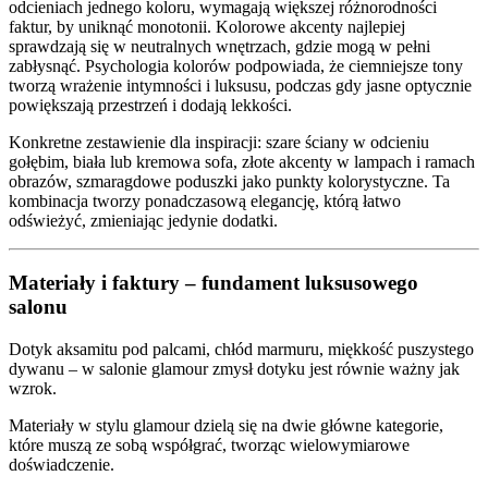
odcieniach jednego koloru, wymagają większej różnorodności
faktur, by uniknąć monotonii. Kolorowe akcenty najlepiej
sprawdzają się w neutralnych wnętrzach, gdzie mogą w pełni
zabłysnąć. Psychologia kolorów podpowiada, że ciemniejsze tony
tworzą wrażenie intymności i luksusu, podczas gdy jasne optycznie
powiększają przestrzeń i dodają lekkości.
Konkretne zestawienie dla inspiracji: szare ściany w odcieniu
gołębim, biała lub kremowa sofa, złote akcenty w lampach i ramach
obrazów, szmaragdowe poduszki jako punkty kolorystyczne. Ta
kombinacja tworzy ponadczasową elegancję, którą łatwo
odświeżyć, zmieniając jedynie dodatki.
Materiały i faktury – fundament luksusowego
salonu
Dotyk aksamitu pod palcami, chłód marmuru, miękkość puszystego
dywanu – w salonie glamour zmysł dotyku jest równie ważny jak
wzrok.
Materiały w stylu glamour dzielą się na dwie główne kategorie,
które muszą ze sobą współgrać, tworząc wielowymiarowe
doświadczenie.