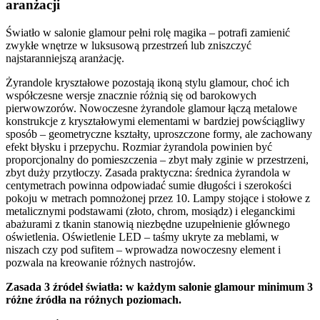
aranżacji
Światło w salonie glamour pełni rolę magika – potrafi zamienić
zwykłe wnętrze w luksusową przestrzeń lub zniszczyć
najstaranniejszą aranżację.
Żyrandole kryształowe pozostają ikoną stylu glamour, choć ich
współczesne wersje znacznie różnią się od barokowych
pierwowzorów. Nowoczesne żyrandole glamour łączą metalowe
konstrukcje z kryształowymi elementami w bardziej powściągliwy
sposób – geometryczne kształty, uproszczone formy, ale zachowany
efekt błysku i przepychu. Rozmiar żyrandola powinien być
proporcjonalny do pomieszczenia – zbyt mały zginie w przestrzeni,
zbyt duży przytłoczy. Zasada praktyczna: średnica żyrandola w
centymetrach powinna odpowiadać sumie długości i szerokości
pokoju w metrach pomnożonej przez 10. Lampy stojące i stołowe z
metalicznymi podstawami (złoto, chrom, mosiądz) i eleganckimi
abażurami z tkanin stanowią niezbędne uzupełnienie głównego
oświetlenia. Oświetlenie LED – taśmy ukryte za meblami, w
niszach czy pod sufitem – wprowadza nowoczesny element i
pozwala na kreowanie różnych nastrojów.
Zasada 3 źródeł światła: w każdym salonie glamour minimum 3
różne źródła na różnych poziomach.