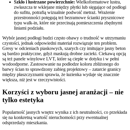
Szkło i lustrzane powierzchnie:
Wielkoformatowe lustra,
zwłaszcza te wklejane między płytki lub sięgające od podłogi
do sufitu, potrafią wizualnie podwoić metraż. Wrażenie
przestronności potęgują też bezramowe ścianki prysznicowe
typu walk-in, które nie przecinają pomieszczenia zbędnymi
liniami podziału.
Wybór jasnej podłogi budzi często obawy o trudność w utrzymaniu
czystości, jednak odpowiedni materiał rozwiązuje ten problem.
Gresy w odcieniach piaskowych, szarych czy imitujące jasny beton
są bardzo praktyczne, gdyż maskują drobne zacieki. Ciekawą opcją
są też panele winylowe LVT, które są ciepłe w dotyku i w pełni
wodoodporne. Zastosowanie na podłodze koloru zbliżonego do
barwy ścian to sprawdzony zabieg projektowy – zatarcie granicy
między płaszczyznami sprawia, że łazienka wydaje się znacznie
większa, niż jest w rzeczywistości.
Korzyści z wyboru jasnej aranżacji – nie
tylko estetyka
Popularność jasnych wnętrz wynika z ich neutralności, co przekłada
się na konkretną wartość nieruchomości przy ewentualnej
odsprzedaży mieszkania.