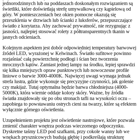
jednorodzinnych lub na poddaszach doskonałym rozwiązaniem są
świetliki, które doświetlają strefę umywalkową czy kąpielową od
góry. W pomieszczeniach bez okien pomocne okazują się
przeszklenia w drzwiach lub ścianki z luksferów, przepuszczające
światło z korytarza. Aby zachować prywatność, nie rezygnując z
jasności, najlepiej stosować rolety z półtransparentnych tkanin w
jasnych odcieniach.
Kolejnym aspektem jest dobór odpowiedniej temperatury barwowej
źródeł LED, wyrażonej w Kelwinach. Światło sufitowe powinno
rozjaśniać całą powierzchnię podłogi i ścian bez tworzenia
mrocznych kątów. Zamiast jednej lampy na środku, lepiej sprawdzi
się kilka mniejszych opraw punktowych lub nowoczesne profile
liniowe o barwie 3000-4000K. Najwięcej uwagi wymaga jednak
strefa lustra, gdzie wykonuje się precyzyjne czynności, jak golenie
czy makijaż. Tutaj optymalna będzie barwa chłodniejsza (4000-
5000K), która wiernie oddaje kolory skóry. Ważne, by źródła
światła znajdowały się po obu stronach tafli na wysokości oczu –
zapobiega to powstawaniu ostrych cieni na twarzy, które są efektem
wyłącznie górnego oświetlenia.
Uzupełnieniem projektu jest oświetlenie nastrojowe, które pozwala
zmienić charakter wnętrza podczas wieczornego odpoczynku.
Dyskretne taśmy LED pod szafkami, przy cokole wanny lub we
wnękach prysznicowych budują głębię i podkreślają strukturę