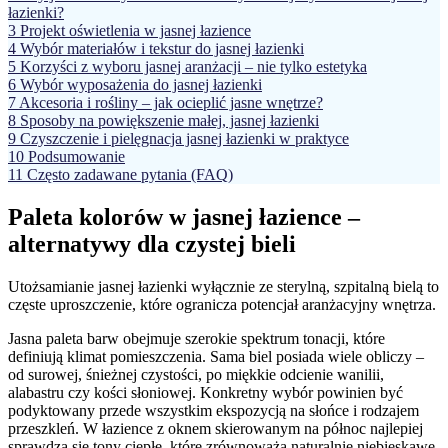
łazienki?
3
Projekt oświetlenia w jasnej łazience
4
Wybór materiałów i tekstur do jasnej łazienki
5
Korzyści z wyboru jasnej aranżacji – nie tylko estetyka
6
Wybór wyposażenia do jasnej łazienki
7
Akcesoria i rośliny – jak ocieplić jasne wnętrze?
8
Sposoby na powiększenie małej, jasnej łazienki
9
Czyszczenie i pielęgnacja jasnej łazienki w praktyce
10
Podsumowanie
11
Często zadawane pytania (FAQ)
Paleta kolorów w jasnej łazience –
alternatywy dla czystej bieli
Utożsamianie jasnej łazienki wyłącznie ze sterylną, szpitalną bielą to
częste uproszczenie, które ogranicza potencjał aranżacyjny wnętrza.
Jasna paleta barw obejmuje szerokie spektrum tonacji, które
definiują klimat pomieszczenia. Sama biel posiada wiele obliczy –
od surowej, śnieżnej czystości, po miękkie odcienie wanilii,
alabastru czy kości słoniowej. Konkretny wybór powinien być
podyktowany przede wszystkim ekspozycją na słońce i rodzajem
przeszkleń. W łazience z oknem skierowanym na północ najlepiej
sprawdzą się tony ciepłe, które zrównoważą naturalnie niebieskawe,