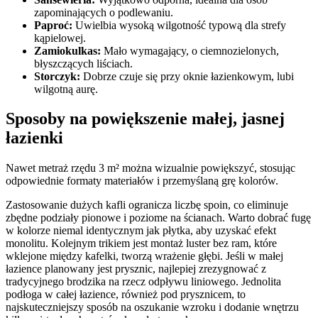
zapominających o podlewaniu.
Paproć:
Uwielbia wysoką wilgotność typową dla strefy
kąpielowej.
Zamiokulkas:
Mało wymagający, o ciemnozielonych,
błyszczących liściach.
Storczyk:
Dobrze czuje się przy oknie łazienkowym, lubi
wilgotną aurę.
Sposoby na powiększenie małej, jasnej
łazienki
Nawet metraż rzędu 3 m² można wizualnie powiększyć, stosując
odpowiednie formaty materiałów i przemyślaną grę kolorów.
Zastosowanie dużych kafli ogranicza liczbę spoin, co eliminuje
zbędne podziały pionowe i poziome na ścianach. Warto dobrać fugę
w kolorze niemal identycznym jak płytka, aby uzyskać efekt
monolitu. Kolejnym trikiem jest montaż luster bez ram, które
wklejone między kafelki, tworzą wrażenie głębi. Jeśli w małej
łazience planowany jest prysznic, najlepiej zrezygnować z
tradycyjnego brodzika na rzecz odpływu liniowego. Jednolita
podłoga w całej łazience, również pod prysznicem, to
najskuteczniejszy sposób na oszukanie wzroku i dodanie wnętrzu