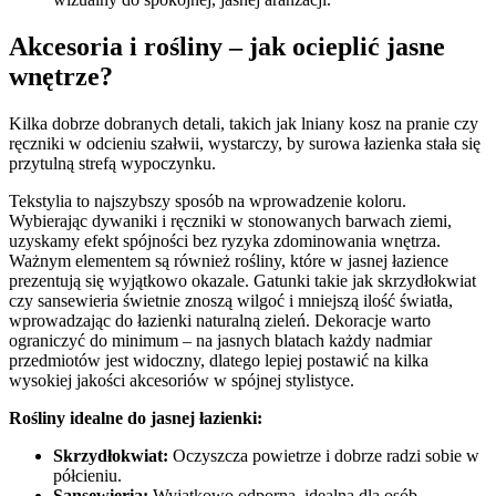
Akcesoria i rośliny – jak ocieplić jasne
wnętrze?
Kilka dobrze dobranych detali, takich jak lniany kosz na pranie czy
ręczniki w odcieniu szałwii, wystarczy, by surowa łazienka stała się
przytulną strefą wypoczynku.
Tekstylia to najszybszy sposób na wprowadzenie koloru.
Wybierając dywaniki i ręczniki w stonowanych barwach ziemi,
uzyskamy efekt spójności bez ryzyka zdominowania wnętrza.
Ważnym elementem są również rośliny, które w jasnej łazience
prezentują się wyjątkowo okazale. Gatunki takie jak skrzydłokwiat
czy sansewieria świetnie znoszą wilgoć i mniejszą ilość światła,
wprowadzając do łazienki naturalną zieleń. Dekoracje warto
ograniczyć do minimum – na jasnych blatach każdy nadmiar
przedmiotów jest widoczny, dlatego lepiej postawić na kilka
wysokiej jakości akcesoriów w spójnej stylistyce.
Rośliny idealne do jasnej łazienki:
Skrzydłokwiat:
Oczyszcza powietrze i dobrze radzi sobie w
półcieniu.
Sansewieria:
Wyjątkowo odporna, idealna dla osób