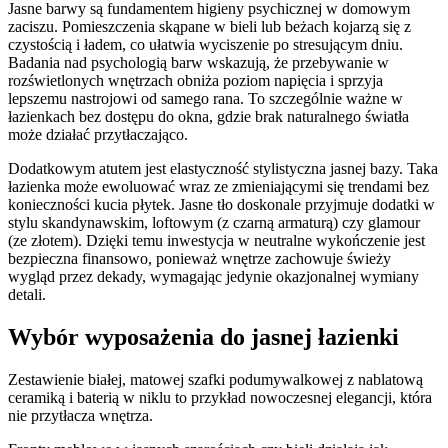
Jasne barwy są fundamentem higieny psychicznej w domowym
zaciszu. Pomieszczenia skąpane w bieli lub beżach kojarzą się z
czystością i ładem, co ułatwia wyciszenie po stresującym dniu.
Badania nad psychologią barw wskazują, że przebywanie w
rozświetlonych wnętrzach obniża poziom napięcia i sprzyja
lepszemu nastrojowi od samego rana. To szczególnie ważne w
łazienkach bez dostępu do okna, gdzie brak naturalnego światła
może działać przytłaczająco.
Dodatkowym atutem jest elastyczność stylistyczna jasnej bazy. Taka
łazienka może ewoluować wraz ze zmieniającymi się trendami bez
konieczności kucia płytek. Jasne tło doskonale przyjmuje dodatki w
stylu skandynawskim, loftowym (z czarną armaturą) czy glamour
(ze złotem). Dzięki temu inwestycja w neutralne wykończenie jest
bezpieczna finansowo, ponieważ wnętrze zachowuje świeży
wygląd przez dekady, wymagając jedynie okazjonalnej wymiany
detali.
Wybór wyposażenia do jasnej łazienki
Zestawienie białej, matowej szafki podumywalkowej z nablatową
ceramiką i baterią w niklu to przykład nowoczesnej elegancji, która
nie przytłacza wnętrza.