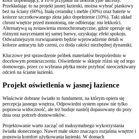
kolor dopełniający, a 10% przypada na dekoracyjne akcenty.
Przekładając to na projekt jasnej łazienki, można wybrać piaskowy
beż na ściany (60%), białą ceramikę i meble (30%) oraz baterie w
kolorze szczotkowanego złota jako dopełnienie (10%). Taki układ
chroni wnętrze przed monotonią, nie odbierając mu lekkości.
Alternatywą są zestawienia monochromatyczne, gdzie operuje się
różnymi nasyceniami tej samej barwy, uzyskując efekt spokoju.
Odważniejszym rozwiązaniem będzie wprowadzenie detali w
kolorze antracytu lub czerni, co doda całości niezbędnej dynamiki.
Kluczowe jest sprawdzenie próbek materiałów bezpośrednio w
docelowym pomieszczeniu. Oświetlenie w sklepie różni się od tego
domowego, przez co wybrana płytka może przybrać nieoczekiwany
odcień na ścianie łazienki.
Projekt oświetlenia w jasnej łazience
Właściwie dobrane światło to fundament, na którym opiera się
percepcja jasnego wnętrza. Odpowiedni system opraw nie tylko
poprawia widoczność, ale też buduje nastrój dopasowany do pory
dnia oraz potrzeb domowników.
Projektowanie warto zacząć od maksymalnego wykorzystania
światła słonecznego. Nawet małe okno znacząco rozjaśnia wnętrze i
poprawia komfort użytkowania łazienki. W domach