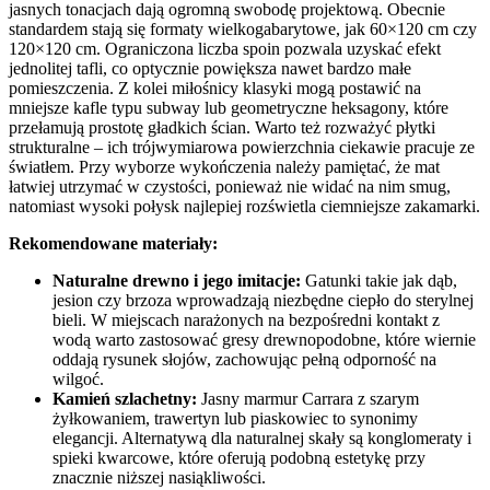
jasnych tonacjach dają ogromną swobodę projektową. Obecnie
standardem stają się formaty wielkogabarytowe, jak 60×120 cm czy
120×120 cm. Ograniczona liczba spoin pozwala uzyskać efekt
jednolitej tafli, co optycznie powiększa nawet bardzo małe
pomieszczenia. Z kolei miłośnicy klasyki mogą postawić na
mniejsze kafle typu subway lub geometryczne heksagony, które
przełamują prostotę gładkich ścian. Warto też rozważyć płytki
strukturalne – ich trójwymiarowa powierzchnia ciekawie pracuje ze
światłem. Przy wyborze wykończenia należy pamiętać, że mat
łatwiej utrzymać w czystości, ponieważ nie widać na nim smug,
natomiast wysoki połysk najlepiej rozświetla ciemniejsze zakamarki.
Rekomendowane materiały:
Naturalne drewno i jego imitacje:
Gatunki takie jak dąb,
jesion czy brzoza wprowadzają niezbędne ciepło do sterylnej
bieli. W miejscach narażonych na bezpośredni kontakt z
wodą warto zastosować gresy drewnopodobne, które wiernie
oddają rysunek słojów, zachowując pełną odporność na
wilgoć.
Kamień szlachetny:
Jasny marmur Carrara z szarym
żyłkowaniem, trawertyn lub piaskowiec to synonimy
elegancji. Alternatywą dla naturalnej skały są konglomeraty i
spieki kwarcowe, które oferują podobną estetykę przy
znacznie niższej nasiąkliwości.