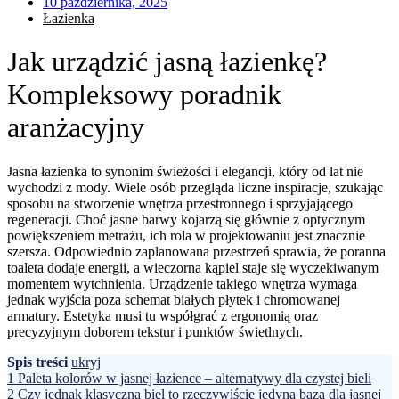
10 października, 2025
Łazienka
Jak urządzić jasną łazienkę?
Kompleksowy poradnik
aranżacyjny
Jasna łazienka to synonim świeżości i elegancji, który od lat nie
wychodzi z mody. Wiele osób przegląda liczne inspiracje, szukając
sposobu na stworzenie wnętrza przestronnego i sprzyjającego
regeneracji. Choć jasne barwy kojarzą się głównie z optycznym
powiększeniem metrażu, ich rola w projektowaniu jest znacznie
szersza. Odpowiednio zaplanowana przestrzeń sprawia, że poranna
toaleta dodaje energii, a wieczorna kąpiel staje się wyczekiwanym
momentem wytchnienia. Urządzenie takiego wnętrza wymaga
jednak wyjścia poza schemat białych płytek i chromowanej
armatury. Estetyka musi tu współgrać z ergonomią oraz
precyzyjnym doborem tekstur i punktów świetlnych.
Spis treści
ukryj
1
Paleta kolorów w jasnej łazience – alternatywy dla czystej bieli
2
Czy jednak klasyczna biel to rzeczywiście jedyna baza dla jasnej