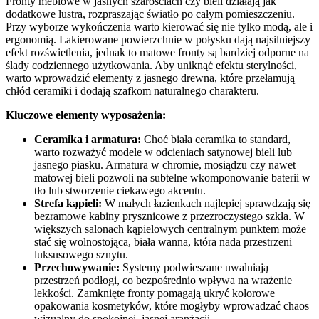
Fronty meblowe w jasnych szarościach czy bieli działają jak
dodatkowe lustra, rozpraszając światło po całym pomieszczeniu.
Przy wyborze wykończenia warto kierować się nie tylko modą, ale i
ergonomią. Lakierowane powierzchnie w połysku dają najsilniejszy
efekt rozświetlenia, jednak to matowe fronty są bardziej odporne na
ślady codziennego użytkowania. Aby uniknąć efektu sterylności,
warto wprowadzić elementy z jasnego drewna, które przełamują
chłód ceramiki i dodają szafkom naturalnego charakteru.
Kluczowe elementy wyposażenia:
Ceramika i armatura:
Choć biała ceramika to standard,
warto rozważyć modele w odcieniach satynowej bieli lub
jasnego piasku. Armatura w chromie, mosiądzu czy nawet
matowej bieli pozwoli na subtelne wkomponowanie baterii w
tło lub stworzenie ciekawego akcentu.
Strefa kąpieli:
W małych łazienkach najlepiej sprawdzają się
bezramowe kabiny prysznicowe z przezroczystego szkła. W
większych salonach kąpielowych centralnym punktem może
stać się wolnostojąca, biała wanna, która nada przestrzeni
luksusowego sznytu.
Przechowywanie:
Systemy podwieszane uwalniają
przestrzeń podłogi, co bezpośrednio wpływa na wrażenie
lekkości. Zamknięte fronty pomagają ukryć kolorowe
opakowania kosmetyków, które mogłyby wprowadzać chaos
wizualny do spokojnej, jasnej aranżacji.