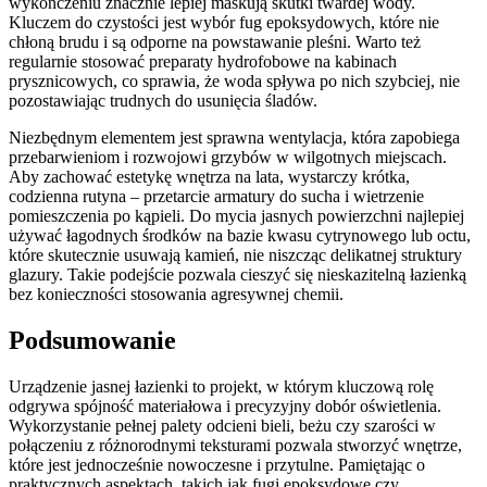
wykończeniu znacznie lepiej maskują skutki twardej wody.
Kluczem do czystości jest wybór fug epoksydowych, które nie
chłoną brudu i są odporne na powstawanie pleśni. Warto też
regularnie stosować preparaty hydrofobowe na kabinach
prysznicowych, co sprawia, że woda spływa po nich szybciej, nie
pozostawiając trudnych do usunięcia śladów.
Niezbędnym elementem jest sprawna wentylacja, która zapobiega
przebarwieniom i rozwojowi grzybów w wilgotnych miejscach.
Aby zachować estetykę wnętrza na lata, wystarczy krótka,
codzienna rutyna – przetarcie armatury do sucha i wietrzenie
pomieszczenia po kąpieli. Do mycia jasnych powierzchni najlepiej
używać łagodnych środków na bazie kwasu cytrynowego lub octu,
które skutecznie usuwają kamień, nie niszcząc delikatnej struktury
glazury. Takie podejście pozwala cieszyć się nieskazitelną łazienką
bez konieczności stosowania agresywnej chemii.
Podsumowanie
Urządzenie jasnej łazienki to projekt, w którym kluczową rolę
odgrywa spójność materiałowa i precyzyjny dobór oświetlenia.
Wykorzystanie pełnej palety odcieni bieli, beżu czy szarości w
połączeniu z różnorodnymi teksturami pozwala stworzyć wnętrze,
które jest jednocześnie nowoczesne i przytulne. Pamiętając o
praktycznych aspektach, takich jak fugi epoksydowe czy