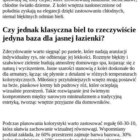
chłodne światło dzienne. Z kolei wnętrza nasłonecznione od
południa zyskają na elegancji dzięki zastosowaniu chłodnych,
niemal błękitnych odmian bieli.
Czy jednak klasyczna biel to rzeczywiście
jedyna baza dla jasnej łazienki?
Zdecydowanie warto sięgnąć po pastele, które nadają aranżacji
indywidualny rys, nie odbierając jej lekkości. Rozmyte błękity i
szałwiowe zielenie budują atmosferę domowego spa, kojarząc się z
naturą i wyciszeniem. Jasne szarości stanowią z kolei doskonałe tło
dla armatury, łącząc się płynnie z detalami w różnych temperaturach
kolorystycznych. Miłośnicy przytulniejszych wnętrz mogą postawić
na beże, piaskowe kremy lub pudrowy róż, które ocieplają
wizualnie przestrzeń. Takie rozwiązanie jest świetnym
kompromisem między surowym minimalizmem a tradycyjną
estetyką, tworząc wnętrze przyjazne dla domowników.
Podczas planowania kolorystyki warto zastosować regułę 60-30-10,
która ułatwia zachowanie wizualnej równowagi. Wspomniany
podział zakłada, że 60% przestrzeni zajmuje barwa bazowa, 30%