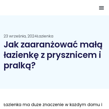
Pokój 
23 września, 2024
Łazienka
Jak zaaranżować małą
łazienkę z prysznicem i
pralką?
Łazienka ma duże znaczenie w każdym domu i