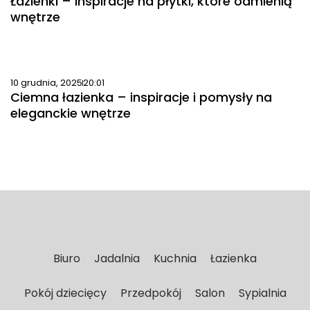
Łazienki – inspiracje na płytki, które odmienią
wnętrze
10 grudnia, 2025
20:01
Ciemna łazienka – inspiracje i pomysły na
eleganckie wnętrze
Biuro
Jadalnia
Kuchnia
Łazienka
Pokój dziecięcy
Przedpokój
Salon
Sypialnia