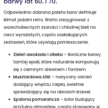
barwy lat 60. i 70.
Odpowiednio dobrana paleta barw definiuje
klimat jadalni retro. Warto zrezygnować z
wszechobecnych szarości i chłodnej bieli na
rzecz wyrazistych, często zaskakujących
zestawień, które ożywiają pomieszczenie.
Zieleń awokado i oliwka
– ikoniczne barwy
tamtej epoki, które naturalnie komponują
się z ciemnym drewnem i fornirem.
Musztardowa żółć
– nasycony odcień
dodający wnętrzu ciepła, świetnie
sprawdzający się na obiciach krzeseł.
Spalona pomarańcza
– kolor budujący
przytulną atmosferę, często stosowany w