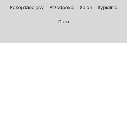
Pokój dziecięcy
Przedpokój
Salon
Sypialnia
Dom