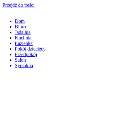
Przejdź do treści
Dom
Biuro
Jadalnia
Kuchnia
Łazienka
Pokój dziecięcy
Przedpokój
Salon
Sypialnia