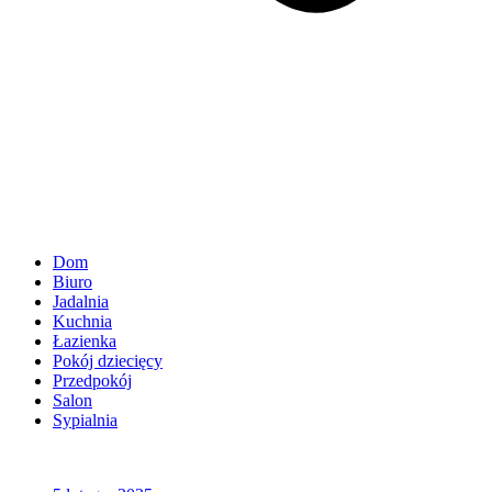
Dom
Biuro
Jadalnia
Kuchnia
Łazienka
Pokój dziecięcy
Przedpokój
Salon
Sypialnia