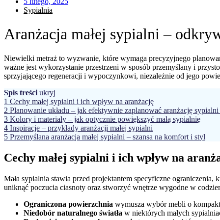
5 lutego, 2025
Sypialnia
Aranżacja małej sypialni – odkryw
Niewielki metraż to wyzwanie, które wymaga precyzyjnego planowani
ważne jest wykorzystanie przestrzeni w sposób przemyślany i przys
sprzyjającego regeneracji i wypoczynkowi, niezależnie od jego powi
Spis treści
ukryj
1
Cechy małej sypialni i ich wpływ na aranżację
2
Planowanie układu – jak efektywnie zaplanować aranżację sypialni
3
Kolory i materiały – jak optycznie powiększyć małą sypialnię
4
Inspiracje – przykłady aranżacji małej sypialni
5
Przemyślana aranżacja małej sypialni – szansa na komfort i styl
Cechy małej sypialni i ich wpływ na aranż
Mała sypialnia stawia przed projektantem specyficzne ograniczenia,
uniknąć poczucia ciasnoty oraz stworzyć wnętrze wygodne w codzie
Ograniczona powierzchnia
wymusza wybór mebli o kompakto
Niedobór naturalnego światła
w niektórych małych sypialnia