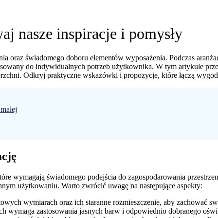
aj nasze inspiracje i pomysły
a oraz świadomego doboru elementów wyposażenia. Podczas aranżacji 
tosowany do indywidualnych potrzeb użytkownika. W tym artykule przed
erzchni. Odkryj praktyczne wskazówki i propozycje, które łączą wygo
 małej
ację
 które wymagają świadomego podejścia do zagospodarowania przestrzen
nnym użytkowaniu. Warto zwrócić uwagę na następujące aspekty:
wych wymiarach oraz ich staranne rozmieszczenie, aby zachować s
ch wymaga zastosowania jasnych barw i odpowiednio dobranego oświe