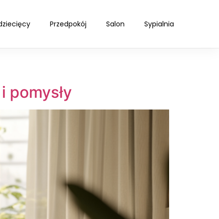
dziecięcy
Przedpokój
Salon
Sypialnia
 i pomysły