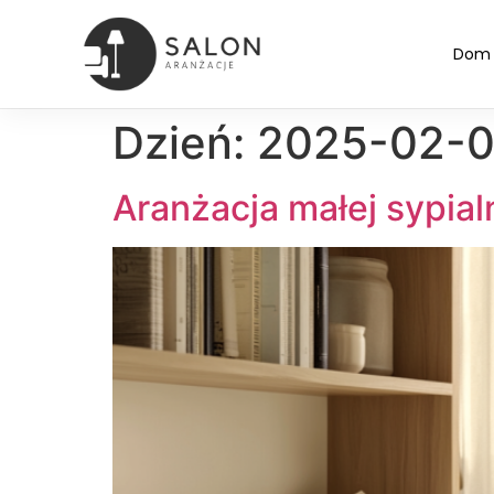
Dom
Dzień:
2025-02-
Aranżacja małej sypial