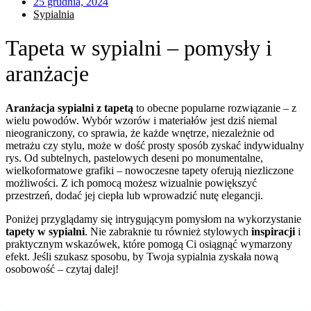
25 grudnia, 2024
Sypialnia
Tapeta w sypialni – pomysły i
aranżacje
Aranżacja sypialni z tapetą
to obecne popularne rozwiązanie – z
wielu powodów. Wybór wzorów i materiałów jest dziś niemal
nieograniczony, co sprawia, że każde wnętrze, niezależnie od
metrażu czy stylu, może w dość prosty sposób zyskać indywidualny
rys. Od subtelnych, pastelowych deseni po monumentalne,
wielkoformatowe grafiki – nowoczesne tapety oferują niezliczone
możliwości. Z ich pomocą możesz wizualnie powiększyć
przestrzeń, dodać jej ciepła lub wprowadzić nutę elegancji.
Poniżej przyglądamy się intrygującym pomysłom na wykorzystanie
tapety w sypialni
. Nie zabraknie tu również stylowych
inspiracji
i
praktycznym wskazówek, które pomogą Ci osiągnąć wymarzony
efekt. Jeśli szukasz sposobu, by Twoja sypialnia zyskała nową
osobowość – czytaj dalej!