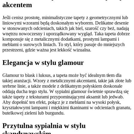
akcentem
Jeśli cenisz prostotę, minimalistyczne tapety z geometrycznymi lub
liniowymi wzorami będą doskonałym wyborem. Delikatne desenie
w stonowanych odcieniach, takich jak biel, szarość czy beż, nadają
wnętrzu nowoczesny i uporządkowany wygląd. Taka tapeta dobrze
komponuje się z metalicznymi dodatkami, prostymi lampami i
meblami o surowych liniach. To styl, który pasuje do mniejszych
przestrzeni, gdzie ważna jest lekkość wizualna.
Elegancja w stylu glamour
Glamour to blask i luksus, a tapeta może być idealnym tłem dla
takiej aranżacji. Wzory z metalicznymi akcentami, takie jak złote lub
srebrne linie, a także modele z delikatnym połyskiem doskonale
oddają ducha tego stylu. W sypialni glamour świetnie sprawdzą się
także tapety z teksturami przypominającymi aksamit lub jedwab.
Aby dopełnić ten efekt, połącz je z meblami na wysoki połysk,
kryształowymi lampami i miękkimi tkaninami w odcieniach granatu,
butelkowej zieleni lub burgundu.
Przytulna sypialnia w stylu
skandynawskim