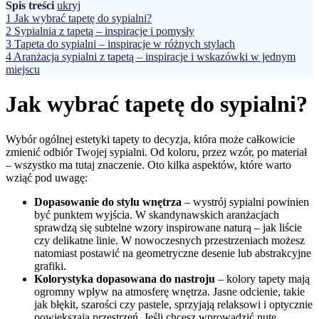
Spis treści
ukryj
1
Jak wybrać tapetę do sypialni?
2
Sypialnia z tapetą – inspiracje i pomysły
3
Tapeta do sypialni – inspiracje w różnych stylach
4
Aranżacja sypialni z tapetą – inspiracje i wskazówki w jednym
miejscu
Jak wybrać tapetę do sypialni?
Wybór ogólnej estetyki tapety to decyzja, która może całkowicie
zmienić odbiór Twojej sypialni. Od koloru, przez wzór, po materiał
– wszystko ma tutaj znaczenie. Oto kilka aspektów, które warto
wziąć pod uwagę:
Dopasowanie do stylu wnętrza
– wystrój sypialni powinien
być punktem wyjścia. W skandynawskich aranżacjach
sprawdzą się subtelne wzory inspirowane naturą – jak liście
czy delikatne linie. W nowoczesnych przestrzeniach możesz
natomiast postawić na geometryczne desenie lub abstrakcyjne
grafiki.
Kolorystyka dopasowana do nastroju
– kolory tapety mają
ogromny wpływ na atmosferę wnętrza. Jasne odcienie, takie
jak błękit, szarości czy pastele, sprzyjają relaksowi i optycznie
powiększają przestrzeń. Jeśli chcesz wprowadzić nutę