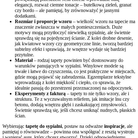
elegancji, rozważ ciemne tonacje – butelkową zieleń, granat
czy bordo – ale pamiętaj, by zrównoważyć je jasnymi
dodatkami.
Rozmiar i proporcje wzoru
– wielkość wzoru na tapecie ma
znaczenie zwłaszcza w małych pomieszczeniach. Duże
motywy mogą przytłoczyć niewielką sypialnię, ale świetnie
sprawdzą się na pojedynczej ścianie. Z kolei drobne desenie,
jak kwiatowe wzory czy geometryczne linie, tworzą bardziej
subtelny efekt i sprawiają, że wnętrze wydaje się bardziej
przytulne.
Materiał
– rodzaj tapety powinien być dostosowany do
warunków panujących w sypialni. Winylowe modele są
trwałe i łatwe do czyszczenia, co jest praktyczne w miejscach,
gdzie mogą pojawić się zabrudzenia. Egzemplarze tekstylne
wprowadzają z kolei miękkość i ciepło, co sprawia, że
idealnie pasują do przestrzeni przeznaczonej na odpoczynek.
Eksperymenty z fakturą
– tapety to nie tylko wzory, ale i
struktura. Te z wyczuwalnym reliefem, jak imitacje lnu czy
betonu, dodają wnętrzu głębi i zaskakującej zmysłowości.
Świetnie sprawdzą się, jeśli chcesz uniknąć nudnych, płaskich
ścian.
Wybierając
tapetę do sypialni
, postaw na odważne
inspiracje
, ale
pamiętaj o równowadze – powinna ona współgrać z resztą wystroju
i wspierać aurę, który chcesz stworzyć. Dzięki odpowiedniemu