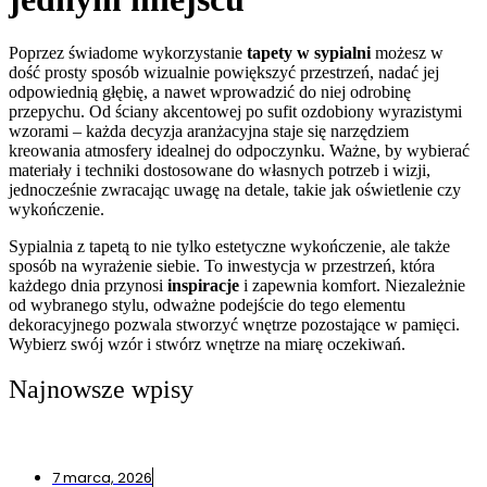
Poprzez świadome wykorzystanie
tapety w sypialni
możesz w
dość prosty sposób wizualnie powiększyć przestrzeń, nadać jej
odpowiednią głębię, a nawet wprowadzić do niej odrobinę
przepychu. Od ściany akcentowej po sufit ozdobiony wyrazistymi
wzorami – każda decyzja aranżacyjna staje się narzędziem
kreowania atmosfery idealnej do odpoczynku. Ważne, by wybierać
materiały i techniki dostosowane do własnych potrzeb i wizji,
jednocześnie zwracając uwagę na detale, takie jak oświetlenie czy
wykończenie.
Sypialnia z tapetą to nie tylko estetyczne wykończenie, ale także
sposób na wyrażenie siebie. To inwestycja w przestrzeń, która
każdego dnia przynosi
inspiracje
i zapewnia komfort. Niezależnie
od wybranego stylu, odważne podejście do tego elementu
dekoracyjnego pozwala stworzyć wnętrze pozostające w pamięci.
Wybierz swój wzór i stwórz wnętrze na miarę oczekiwań.
Najnowsze wpisy
7 marca, 2026