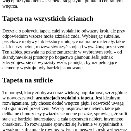
więcej niż tylko tłem – jest deklaracją stylu i punktem centralnym
wnętrza.
Tapeta na wszystkich ścianach
Decyzja o pokryciu tapetą całej sypialni to odważny krok, ale przy
odpowiednim wzorze może zdziałać cuda. Wybierając subtelne,
pastelowe motywy lub tekstury imitujące naturalne materiały, takie
jak len czy beton, możesz stworzyć spójną i wyważoną przestrzeń.
Ten zabieg pozwala na pełne zanurzenie w wybranym stylu – od
skandynawskiej prostoty po bogactwo glamour. Jeśli jednak
zdecydujesz się na wyrazisty wzór, pamiętaj, by uzupełniające
elementy wystroju były bardziej stonowane.
Tapeta na suficie
To pomysł, który zdobywa coraz większą popularność, szczególnie
w nowoczesnych
aranżacjach sypialni z tapetą
. Jest idealnym
rozwiązaniem, gdy chcesz dodać wnętrzu głębi i odwrócić uwagę
od ograniczeń przestrzeni. Wzory inspirowane niebem, takie jak
delikatne chmury czy gwiaździste nocne pejzaże, sprawiają, że sufit
staje się bardziej interesujący, a cała przestrzeń nabiera intymnego
charakteru. To rozwiązanie sprawdzi się świetnie w sypialniach z
wysokimi sufitami, ale również w tych mniejszych, jeśli wybierzesz