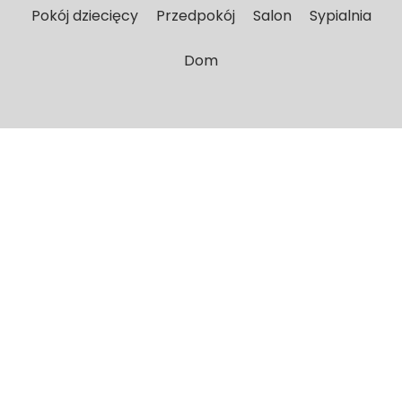
Pokój dziecięcy
Przedpokój
Salon
Sypialnia
Dom