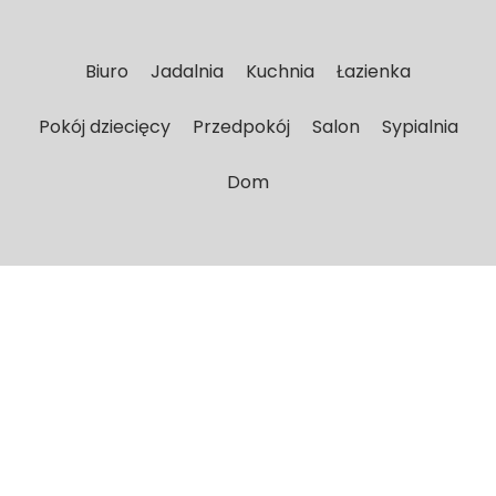
Biuro
Jadalnia
Kuchnia
Łazienka
Pokój dziecięcy
Przedpokój
Salon
Sypialnia
Dom