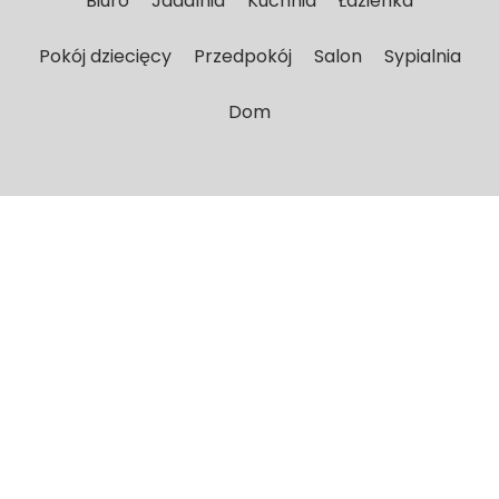
Biuro
Jadalnia
Kuchnia
Łazienka
Pokój dziecięcy
Przedpokój
Salon
Sypialnia
Dom