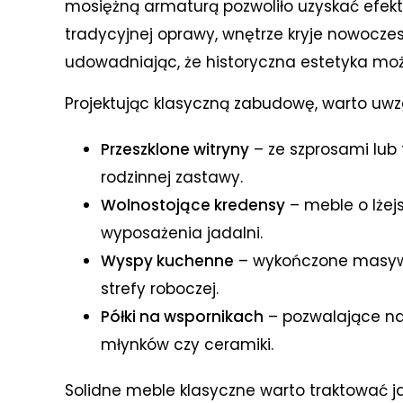
mosiężną armaturą pozwoliło uzyskać efekt
tradycyjnej oprawy, wnętrze kryje nowocz
udowadniając, że historyczna estetyka mo
Projektując klasyczną zabudowę, warto uwz
Przeszklone witryny
– ze szprosami lub
rodzinnej zastawy.
Wolnostojące kredensy
– meble o lżej
wyposażenia jadalni.
Wyspy kuchenne
– wykończone masyw
strefy roboczej.
Półki na wspornikach
– pozwalające na
młynków czy ceramiki.
Solidne meble klasyczne warto traktować j