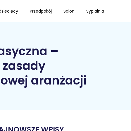
dziecięcy
Przedpokój
Salon
Sypialnia
asyczna –
i zasady
owej aranżacji
AJNOWSZE WPISY