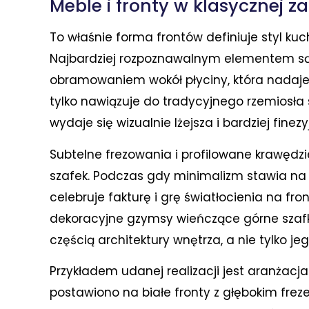
Meble i fronty w klasycznej 
To właśnie forma frontów definiuje styl kuch
Najbardziej rozpoznawalnym elementem są
obramowaniem wokół płyciny, która nadaj
tylko nawiązuje do tradycyjnego rzemiosła 
wydaje się wizualnie lżejsza i bardziej finezy
Subtelne frezowania i profilowane krawędzi
szafek. Podczas gdy minimalizm stawia na 
celebruje fakturę i grę światłocienia na fro
dekoracyjne gzymsy wieńczące górne szafki 
częścią architektury wnętrza, a nie tylko 
Przykładem udanej realizacji jest aranżac
postawiono na białe fronty z głębokim frez