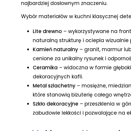
najbardziej dosłownym znaczeniu.
Wybór materiałów w kuchni klasycznej determ
Lite drewno
– wykorzystywane na fron
naturalną strukturę i ociepla wizualnie 
Kamień naturalny
– granit, marmur lu
cenione za unikalny rysunek i odporno
Ceramika
– widoczna w formie głębok
dekoracyjnych kafli.
Metal szlachetny
– mosiężne, miedzian
które stanowią biżuterię całego wnętrz
Szkło dekoracyjne
– przeszklenia w gó
zabudowie lekkości i pozwalające na e