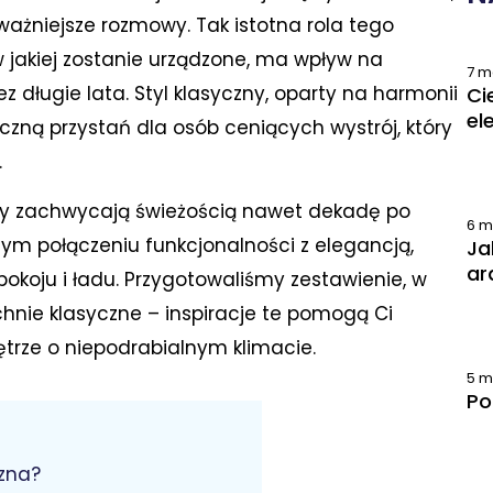
ważniejsze rozmowy. Tak istotna rola tego
w jakiej zostanie urządzone, ma wpływ na
7 m
ługie lata. Styl klasyczny, oparty na harmonii
Ci
el
czną przystań dla osób ceniących wystrój, który
.
kty zachwycają świeżością nawet dekadę po
6 m
m połączeniu funkcjonalności z elegancją,
Ja
ar
okoju i ładu. Przygotowaliśmy zestawienie, w
hnie klasyczne – inspiracje te pomogą Ci
ętrze o niepodrabialnym klimacie.
5 m
Po
czna?