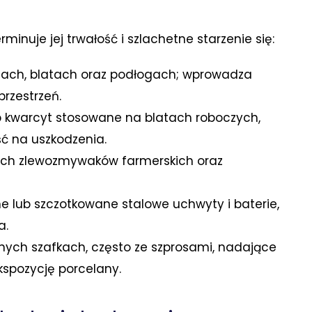
inuje jej trwałość i szlachetne starzenie się:
tach, blatach oraz podłogach; wprowadza
przestrzeń.
b kwarcyt stosowane na blatach roboczych,
ść na uszkodzenia.
ich zlewozmywaków farmerskich oraz
e lub szczotkowane stalowe uchwyty i baterie,
a.
rnych szafkach, często ze szprosami, nadające
kspozycję porcelany.