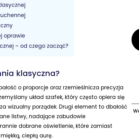
klasycznej
 kuchennej
yczny
j oprawie
cznej – od czego zacząć?
hnia klasyczna?
bałość o proporcje oraz rzemieślnicza precyzja
przemyślany układ szafek, który często opiera się
za wizualny porządek. Drugi element to dbałość
Wc
wane listwy, nadające zabudowie
arannie dobrane oświetlenie, które zamiast
miękką, ciepłą aurę.