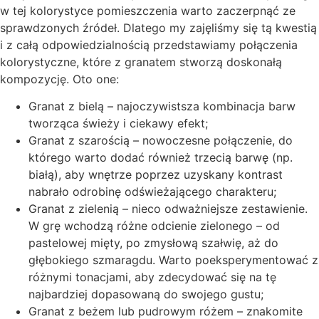
w tej kolorystyce pomieszczenia warto zaczerpnąć ze
sprawdzonych źródeł. Dlatego my zajęliśmy się tą kwestią
i z całą odpowiedzialnością przedstawiamy połączenia
kolorystyczne, które z granatem stworzą doskonałą
kompozycję. Oto one:
Granat z bielą – najoczywistsza kombinacja barw
tworząca świeży i ciekawy efekt;
Granat z szarością – nowoczesne połączenie, do
którego warto dodać również trzecią barwę (np.
białą), aby wnętrze poprzez uzyskany kontrast
nabrało odrobinę odświeżającego charakteru;
Granat z zielenią – nieco odważniejsze zestawienie.
W grę wchodzą różne odcienie zielonego – od
pastelowej mięty, po zmysłową szałwię, aż do
głębokiego szmaragdu. Warto poeksperymentować z
różnymi tonacjami, aby zdecydować się na tę
najbardziej dopasowaną do swojego gustu;
Granat z beżem lub pudrowym różem – znakomite