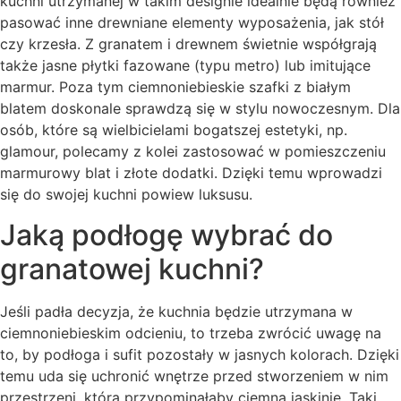
kuchni utrzymanej w takim designie idealnie będą również
pasować inne drewniane elementy wyposażenia, jak stół
czy krzesła. Z granatem i drewnem świetnie współgrają
także jasne płytki fazowane (typu metro) lub imitujące
marmur. Poza tym ciemnoniebieskie szafki z białym
blatem doskonale sprawdzą się w stylu nowoczesnym. Dla
osób, które są wielbicielami bogatszej estetyki, np.
glamour, polecamy z kolei zastosować w pomieszczeniu
marmurowy blat i złote dodatki. Dzięki temu wprowadzi
się do swojej kuchni powiew luksusu.
Jaką podłogę wybrać do
granatowej kuchni?
Jeśli padła decyzja, że kuchnia będzie utrzymana w
ciemnoniebieskim odcieniu, to trzeba zwrócić uwagę na
to, by podłoga i sufit pozostały w jasnych kolorach. Dzięki
temu uda się uchronić wnętrze przed stworzeniem w nim
przestrzeni, która przypominałaby ciemną jaskinię. Taki