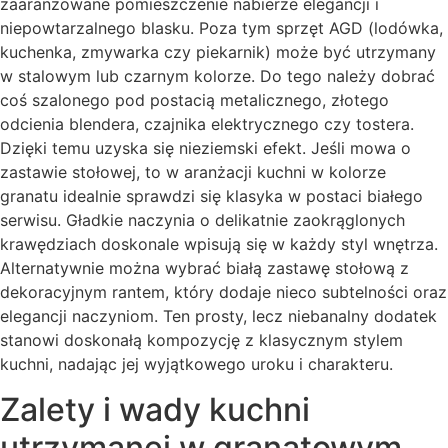
zaaranżowane pomieszczenie nabierze elegancji i
niepowtarzalnego blasku. Poza tym sprzęt AGD (lodówka,
kuchenka, zmywarka czy piekarnik) może być utrzymany
w stalowym lub czarnym kolorze. Do tego należy dobrać
coś szalonego pod postacią metalicznego, złotego
odcienia blendera, czajnika elektrycznego czy tostera.
Dzięki temu uzyska się nieziemski efekt. Jeśli mowa o
zastawie stołowej, to w aranżacji kuchni w kolorze
granatu idealnie sprawdzi się klasyka w postaci białego
serwisu. Gładkie naczynia o delikatnie zaokrąglonych
krawędziach doskonale wpisują się w każdy styl wnętrza.
Alternatywnie można wybrać białą zastawę stołową z
dekoracyjnym rantem, który dodaje nieco subtelności oraz
elegancji naczyniom. Ten prosty, lecz niebanalny dodatek
stanowi doskonałą kompozycję z klasycznym stylem
kuchni, nadając jej wyjątkowego uroku i charakteru.
Zalety i wady kuchni
utrzymanej w granatowym