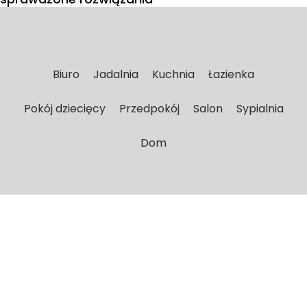
Biuro
Jadalnia
Kuchnia
Łazienka
Pokój dziecięcy
Przedpokój
Salon
Sypialnia
Dom