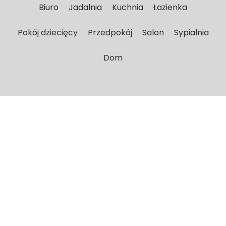
Biuro
Jadalnia
Kuchnia
Łazienka
Pokój dziecięcy
Przedpokój
Salon
Sypialnia
Dom