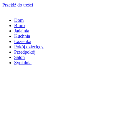
Przejdź do treści
Dom
Biuro
Jadalnia
Kuchnia
Łazienka
Pokój dziecięcy
Przedpokój
Salon
Sypialnia