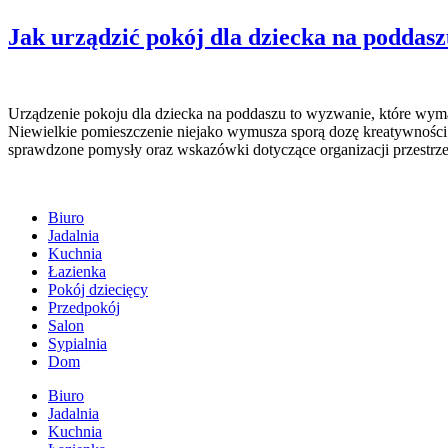
Jak urządzić pokój dla dziecka na poddasz
Urządzenie pokoju dla dziecka na poddaszu to wyzwanie, które wym
Niewielkie pomieszczenie niejako wymusza sporą dozę kreatywności 
sprawdzone pomysły oraz wskazówki dotyczące organizacji przestrze
Biuro
Jadalnia
Kuchnia
Łazienka
Pokój dziecięcy
Przedpokój
Salon
Sypialnia
Dom
Biuro
Jadalnia
Kuchnia