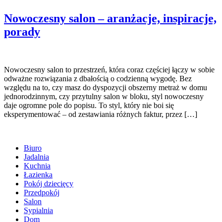
Nowoczesny salon – aranżacje, inspiracje,
porady
Nowoczesny salon to przestrzeń, która coraz częściej łączy w sobie
odważne rozwiązania z dbałością o codzienną wygodę. Bez
względu na to, czy masz do dyspozycji obszerny metraż w domu
jednorodzinnym, czy przytulny salon w bloku, styl nowoczesny
daje ogromne pole do popisu. To styl, który nie boi się
eksperymentować – od zestawiania różnych faktur, przez […]
Biuro
Jadalnia
Kuchnia
Łazienka
Pokój dziecięcy
Przedpokój
Salon
Sypialnia
Dom